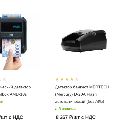
ческий детектор
Детектор банкнот MERTECH
 Mbox AMD-10s
(Mercury) D-20А Flash
автоматический (без АКБ)
ии
В наличии
/шт
с НДС
8 267
₽
/шт
с НДС