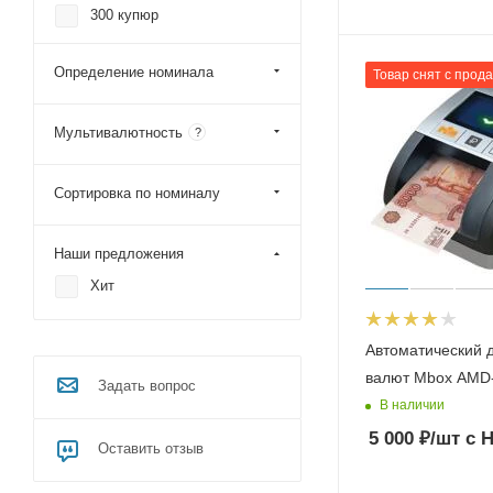
300 купюр
400 купюр
Определение номинала
Товар снят с прод
400 монет
500 купюр
Мультивалютность
?
600 купюр
7000 монет
Сортировка по номиналу
800 купюр
Наши предложения
по 1 купюре
Хит
Автоматический 
валют Mbox AMD
Задать вопрос
В наличии
5 000
₽
/шт
с 
Оставить отзыв