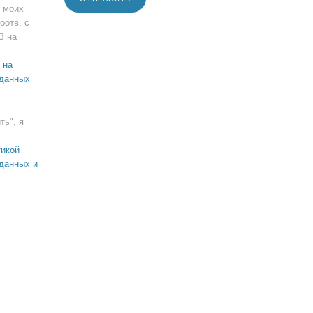
 моих
оотв. с
З на
 на
 данных
ть", я
икой
данных и