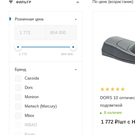
По цене (возрастание)
ФИЛЬТР
Розничная цена
1 772
804 000
Бренд
Cassida
Dors
Moniron
DORS 10 оптичес
подсветкой
Mertech (Mercury)
В наличии
Mbox
1 772
₽
/шт
с 
RIBAO
Kisan