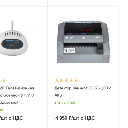
20 Телевизионная
Детектор банкнот DORS 200 c
встроенной УФ/ИК/
АКБ
одсветкой
В наличии
ии
/шт
с НДС
4 950
₽
/шт
с НДС