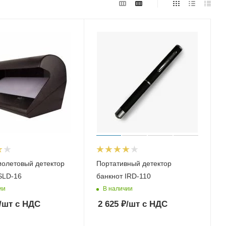
олетовый детектор
Портативный детектор
SLD-16
банкнот IRD-110
ии
В наличии
/шт
с НДС
2 625
₽
/шт
с НДС