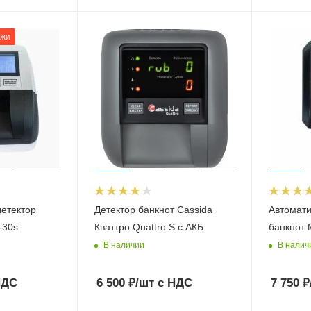
ажи
детектор
Детектор банкнот Cassida
Автомати
-30s
Кваттро Quattro S с АКБ
банкнот
В наличии
В налич
НДС
6 500
₽
/шт
с НДС
7 750
₽