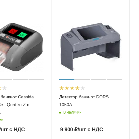
 банкнот Cassida
Детектор банкнот DORS
ет. Quattro Z с
1050A
с
В наличии
ии
/шт
с НДС
9 900
₽
/шт
с НДС