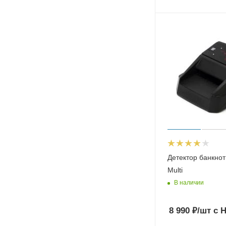
Детектор банкнот
Multi
В наличии
8 990
₽
/шт
с 