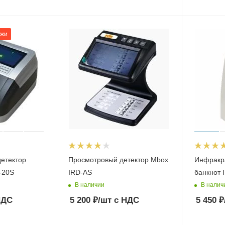
ажи
детектор
Просмотровый детектор Mbox
Инфракр
-20S
IRD-AS
банкнот 
В наличии
В налич
НДС
5 200
₽
/шт
с НДС
5 450
₽