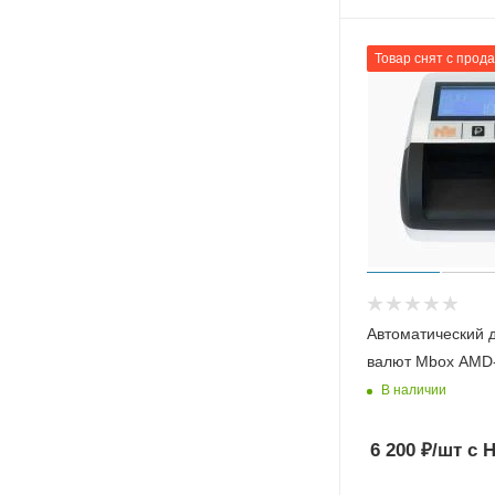
Товар снят с прод
Автоматический 
валют Mbox AMD
В наличии
6 200
₽
/шт
с 