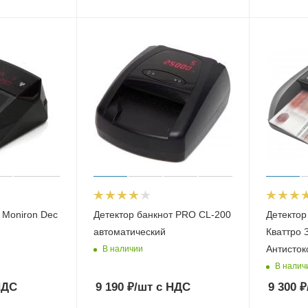
 Moniron Dec
Детектор банкнот PRO CL-200
Детектор
автоматический
Кваттро З
Антисток
В наличии
В налич
НДС
9 190
₽
/шт
с НДС
9 300
₽