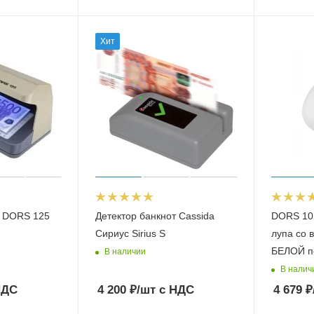
Хит
т DORS 125
Детектор банкнот Cassida
DORS 10
Сириус Sirius S
лупа со 
БЕЛОЙ п
В наличии
В налич
НДС
4 200
₽
/шт
с НДС
4 679
₽