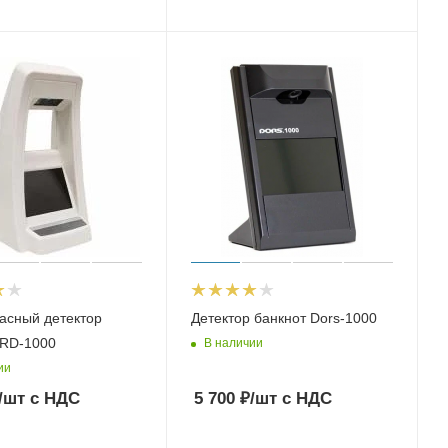
асный детектор
Детектор банкнот Dors-1000
IRD-1000
В наличии
ии
/шт
с НДС
5 700
₽
/шт
с НДС