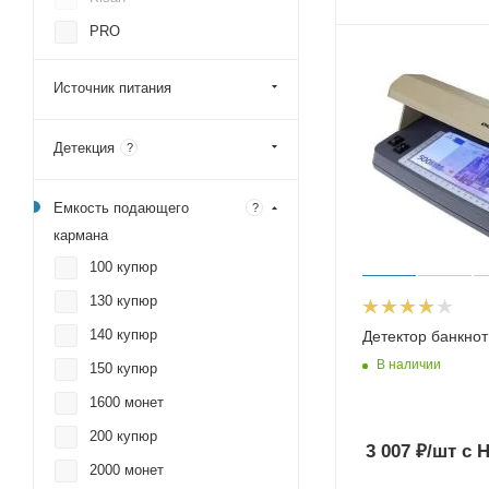
PRO
Источник питания
Детекция
?
Емкость подающего
?
кармана
100 купюр
130 купюр
140 купюр
Детектор банкно
В наличии
150 купюр
1600 монет
200 купюр
3 007
₽
/шт
с 
2000 монет