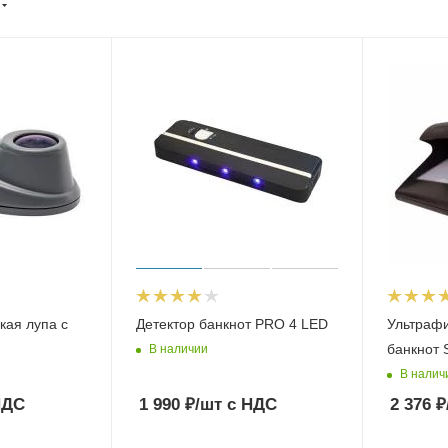
кая лупа с
Детектор банкнот PRO 4 LED
Ультрафи
банкнот 
В наличии
В налич
НДС
1 990
₽
/шт
с НДС
2 376
₽