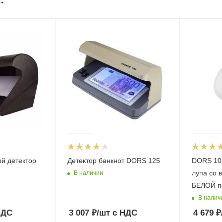
й детектор
Детектор банкнот DORS 125
DORS 10
лупа со 
В наличии
БЕЛОЙ п
В налич
НДС
3 007
₽
/шт
с НДС
4 679
₽