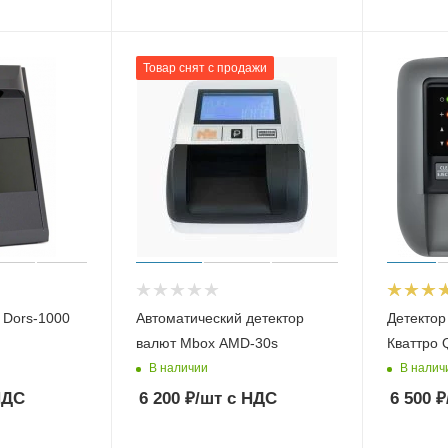
Товар снят с продажи
 Dors-1000
Автоматический детектор
Детектор
валют Mbox AMD-30s
К
В наличии
В налич
НДС
6 200
₽
/шт
с НДС
6 500
₽