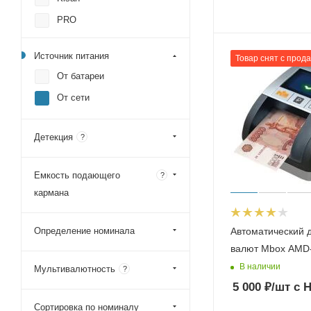
PRO
Источник питания
Товар снят с прод
От батареи
От сети
Детекция
?
Емкость подающего
?
кармана
Определение номинала
Автоматический 
валют Mbox AMD
В наличии
Мультивалютность
?
5 000
₽
/шт
с 
Сортировка по номиналу