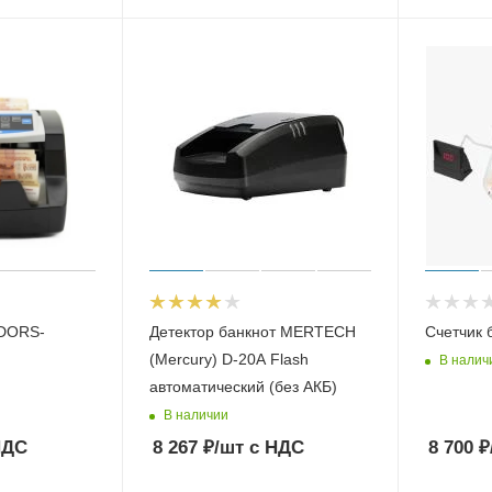
 DORS-
Детектор банкнот MERTECH
Счетчик 
(Mercury) D-20А Flash
В налич
автоматический (без АКБ)
В наличии
НДС
8 267
₽
/шт
с НДС
8 700
₽