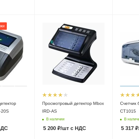
ажи
детектор
Просмотровый детектор Mbox
Счетчик 
-20S
IRD-AS
CT1015
В наличии
В налич
НДС
5 200
₽
/шт
с НДС
5 317
₽