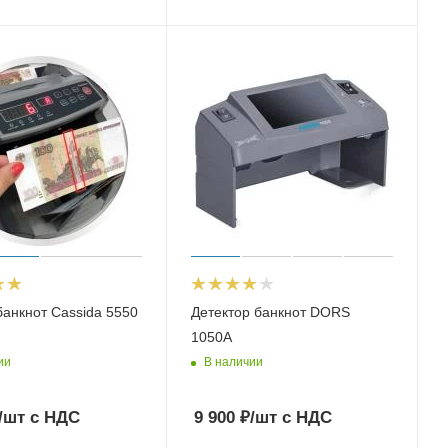
банкнот Cassida 5550
Детектор банкнот DORS
1050A
ии
В наличии
/шт
с НДС
9 900
₽
/шт
с НДС