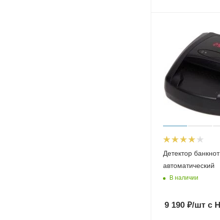
Детектор банкно
автоматический
В наличии
9 190
₽
/шт
с 