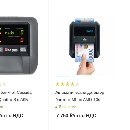
 банкнот Cassida
Автоматический детектор
ваттро Quattro S с АКБ
банкнот Mbox AMD-10s
ии
В наличии
/шт
с НДС
7 750
₽
/шт
с НДС