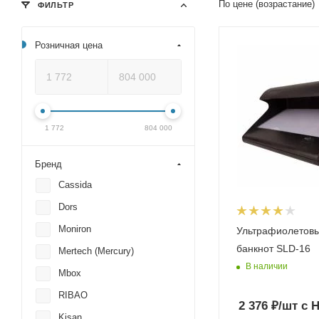
По цене (возрастание)
ФИЛЬТР
Розничная цена
1 772
804 000
Бренд
Cassida
Dors
Moniron
Ультрафиолетовы
банкнот SLD-16
Mertech (Mercury)
В наличии
Mbox
RIBAO
2 376
₽
/шт
с 
Kisan