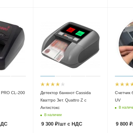
т PRO CL-200
Детектор банкнот Cassida
Счетчик 
Кваттро Зет. Quattro Z с
UV
Антистокс
В налич
В наличии
НДС
9 300
₽
/шт
с НДС
9 800
₽