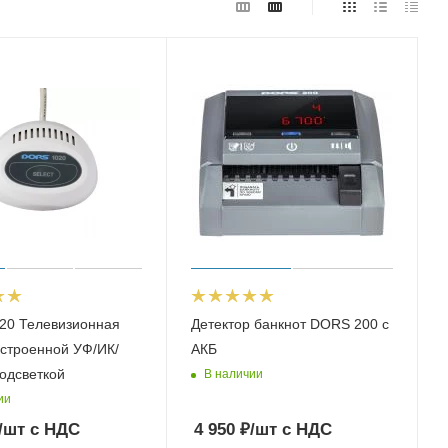
20 Телевизионная
Детектор банкнот DORS 200 c
встроенной УФ/ИК/
АКБ
одсветкой
В наличии
ии
/шт
с НДС
4 950
₽
/шт
с НДС