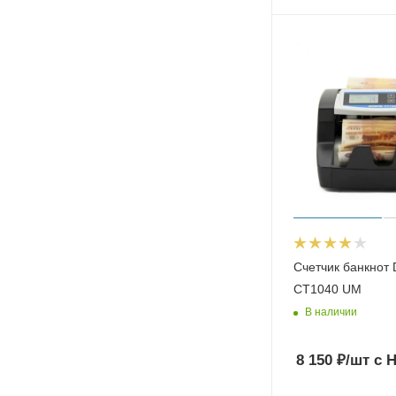
Счетчик банкнот
CT1040 UM
В наличии
8 150
₽
/шт
с 