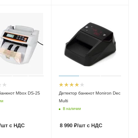
банкнот Mbox DS-25
Детектор банкнот Moniron Dec
Multi
ии
В наличии
/шт
с НДС
8 990
₽
/шт
с НДС