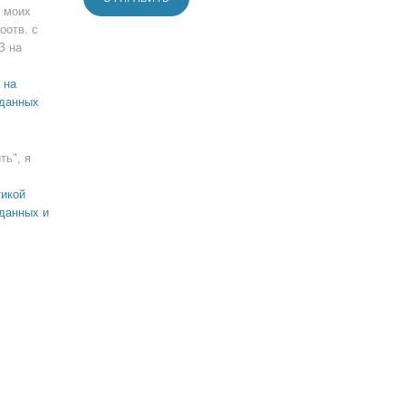
 моих
оотв. с
З на
 на
 данных
ть", я
икой
данных и