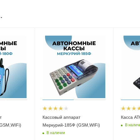
т
Кассовый аппарат
Касса А
GSM,WIFi)
Меркурий-185Ф (GSM,WIFi)
В налич
В наличии