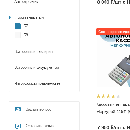
8 040
₽
/шт
с 
Автоотрезчик
Ширина чека, мм
57
Снят с производст
58
Встроенный эквайринг
Встроенный аккумулятор
Интерфейсы подключения
Кассовый аппара
Задать вопрос
Меркурий-115Ф (
Оставить отзыв
7 950
₽
/шт
с 