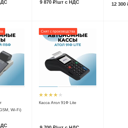
НДС
9 870
₽
/шт
с НДС
12 300
ва
Снят с производства
т
Касса Атол 91Ф Lite
GSM, Wi-Fi)
НДС
9 700
₽
/шт
с НДС