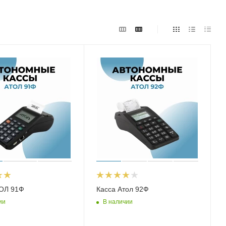
ТОЛ 91Ф
Касса Атол 92Ф
ии
В наличии