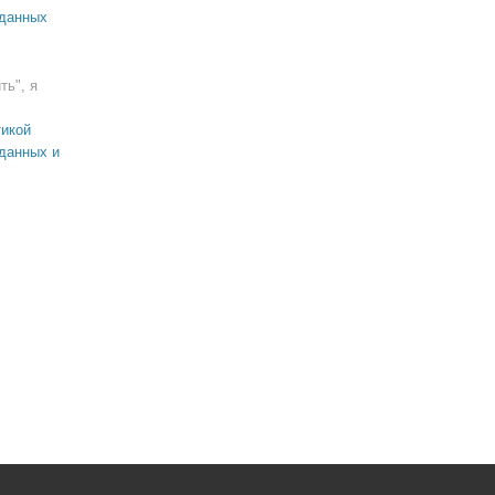
 данных
ть", я
икой
данных и