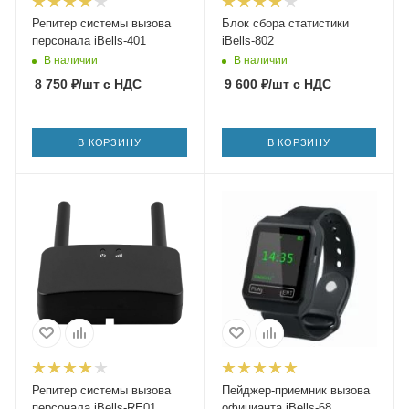
Репитер системы вызова
Блок сбора статистики
персонала iBells-401
iBells-802
В наличии
В наличии
8 750
₽
/шт
с НДС
9 600
₽
/шт
с НДС
В КОРЗИНУ
В КОРЗИНУ
Репитер системы вызова
Пейджер-приемник вызова
персонала iBells-RE01
официанта iBells-68