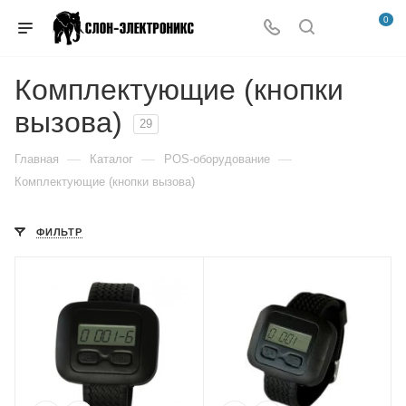
0
Комплектующие (кнопки
вызова)
29
—
—
—
Главная
Каталог
POS-оборудование
Комплектующие (кнопки вызова)
ФИЛЬТР