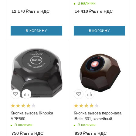
В наличии
12 170
₽
/шт
с НДС
14 410
₽
/шт
с НДС
В КОРЗИНУ
В КОРЗИНУ
Кнопка вызова iKnopka
Кнопка вызова персонала
APE560
iBells-301, кофейный
В наличии
В наличии
750
₽
/шт
с НДС
830
₽
/шт
с НДС