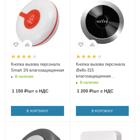
Кнопка вызова персонала
Кнопка вызова персонала
Smart 1N влагозащищенная
iBells-315
влагозащищенная
В наличии
(серебро)
В наличии
1 150
₽
/шт
с НДС
1 200
₽
/шт
с НДС
В КОРЗИНУ
В КОРЗИНУ