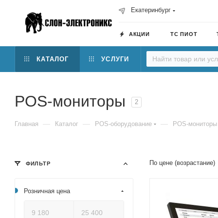
Екатеринбург
АКЦИИ
ТС ПИОТ
КАТАЛОГ
УСЛУГИ
POS-мониторы
2
—
—
—
Главная
Каталог
POS-оборудование
POS-мониторы
По цене (возрастание)
ФИЛЬТР
Розничная цена