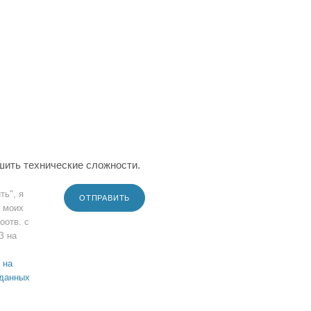
шить технические сложности.
ть", я
ОТПРАВИТЬ
 моих
оотв. с
З на
 на
 данных