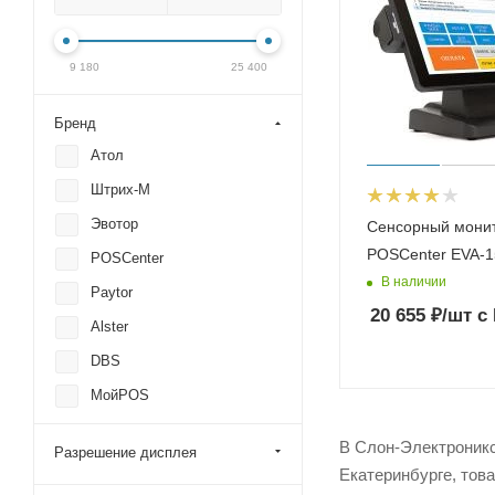
9 180
25 400
Бренд
Атол
Штрих-М
Эвотор
Сенсорный мони
POSCenter EVA-1
POSCenter
В наличии
Paytor
20 655
₽
/шт
с
Alster
DBS
МойPOS
В Слон-Электроникс
Разрешение дисплея
Екатеринбурге, тов