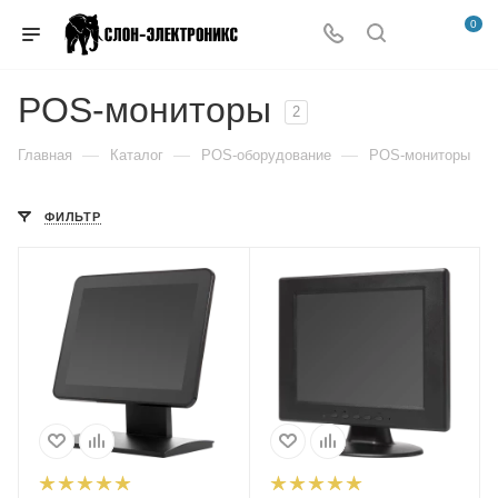
0
POS-мониторы
2
—
—
—
Главная
Каталог
POS-оборудование
POS-мониторы
ФИЛЬТР