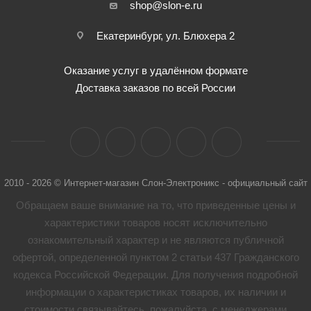
shop@slon-e.ru
Екатеринбург, ул. Блюхера 2
Оказание услуг в удалённом формате
Доставка заказов по всей России
2010 - 2026 © Интернет-магазин Слон-Электроникс - официальный сайт
Обращаем ваше внимание на то, что приведенные цены и
характеристики товaров носят исключительно
ознакомительный характер и не являются публичной
офертой, определенной пунктом 2 статьи 437 Гражданского
кодекса Российской Федерации. Для получения подробной
информации о характеристиках товaров, их наличии и
стоимости связывайтесь, пожалуйста, с менеджерами