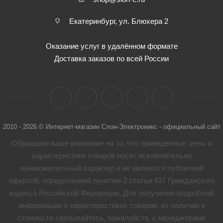
Екатеринбург, ул. Блюхера 2
Оказание услуг в удалённом формате
Доставка заказов по всей России
2010 - 2026 © Интернет-магазин Слон-Электроникс - официальный сайт
Обращаем ваше внимание на то, что приведенные цены и
характеристики товaров носят исключительно
ознакомительный характер и не являются публичной
офертой, определенной пунктом 2 статьи 437 Гражданского
кодекса Российской Федерации. Для получения подробной
информации о характеристиках товaров, их наличии и
стоимости связывайтесь, пожалуйста, с менеджерами