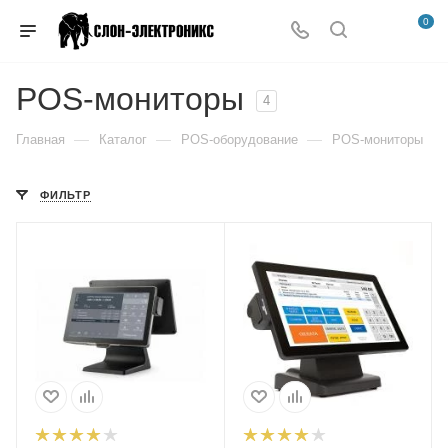
0
POS-мониторы
4
—
—
—
Главная
Каталог
POS-оборудование
POS-мониторы
ФИЛЬТР