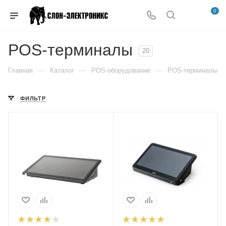
0
POS-терминалы
20
—
—
—
Главная
Каталог
POS-оборудование
POS-терминалы
ФИЛЬТР