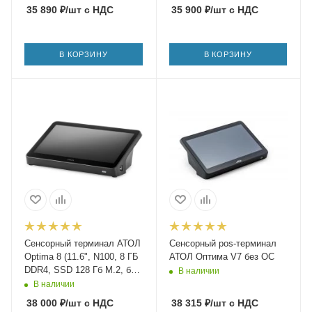
35 890
₽
/шт
с НДС
35 900
₽
/шт
с НДС
В КОРЗИНУ
В КОРЗИНУ
Сенсорный терминал АТОЛ
Сенсорный pos-терминал
Optima 8 (11.6", N100, 8 ГБ
АТОЛ Оптима V7 без ОС
DDR4, SSD 128 Гб M.2, без
В наличии
АКБ, без ОС)
В наличии
38 000
₽
/шт
с НДС
38 315
₽
/шт
с НДС