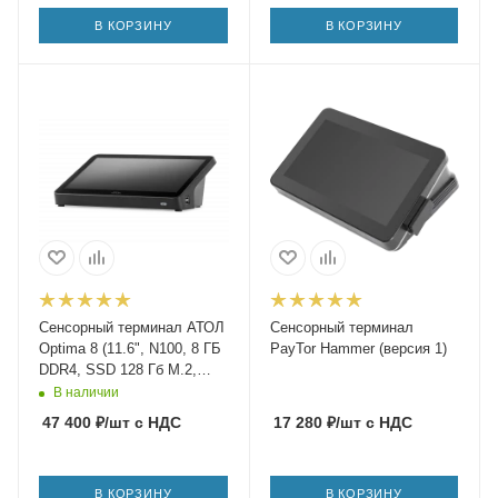
В КОРЗИНУ
В КОРЗИНУ
Сенсорный терминал АТОЛ
Сенсорный терминал
Optima 8 (11.6", N100, 8 ГБ
PayTor Hammer (версия 1)
DDR4, SSD 128 Гб M.2,
АКБ, c ОС)
В наличии
47 400
₽
/шт
с НДС
17 280
₽
/шт
с НДС
В КОРЗИНУ
В КОРЗИНУ