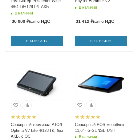
компьютер Poscenter Wise
PayTor Hammer V2
4/64 Гб+128 Гб, АКБ
В наличии
В наличии
30 000
₽
/шт
с НДС
31 412
₽
/шт
с НДС
В КОРЗИНУ
В КОРЗИНУ
Сенсорный терминал АТОЛ
Сенсорный POS-моноблок
Optima V7 Lite 4/128 Гб, без
11,6” - G-SENSE UNIT
АКБ, c ОС
В наличии