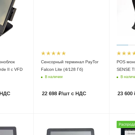
оноблок
Сенсорный терминал PayTor
POS мон
de II c VFD
Falcon Lite (4/128 Гб)
SENSE T
В наличии
В налич
 НДС
22 698
₽
/шт
с НДС
23 600
Распрод