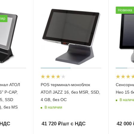
Новинка
ляр
инал АТОЛ
POS терминал-моноблок
Сенсорн
.6" P-CAP,
АТОЛ JAZZ 16, без MSR, SSD,
Нео 15 б
55, SSD
4 GB, без ОС
В налич
, без MS
В наличии
 НДС
41 720
₽
/шт
с НДС
42 000