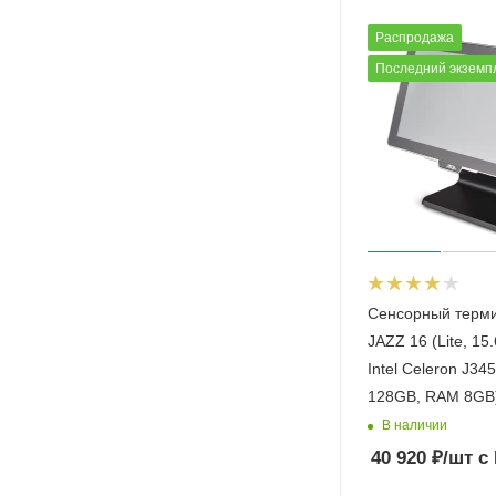
Распродажа
Последний экземп
Сенсорный терм
JAZZ 16 (Lite, 15
Intel Celeron J34
128GB, RAM 8GB)
В наличии
40 920
₽
/шт
с