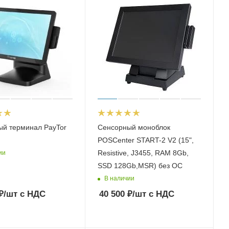
ый терминал PayTor
Сенсорный моноблок
POSCenter START-2 V2 (15",
Resistive, J3455, RAM 8Gb,
ии
SSD 128Gb,MSR) без ОС
В наличии
₽
/шт
с НДС
40 500
₽
/шт
с НДС