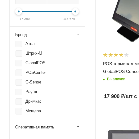
17 280
116 676
Бренд
Атол
Штрих-М
GlobalPOS
POS терминал-м
GlobalPOS Concor
POSCenter
В наличии
G-Sense
Paytor
17 900
₽
/шт
с
Дримкас
Мещера
Alster
Оперативная память
Partnertech