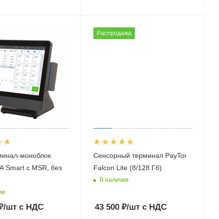
Распродажа
минал-моноблок
Сенсорный терминал PayTor
A Smart с MSR, без
Falcon Lite (8/128 Гб)
В наличии
ии
₽
/шт
с НДС
43 500
₽
/шт
с НДС