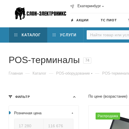
Екатеринбург
АКЦИИ
ТС ПИОТ
КАТАЛОГ
УСЛУГИ
POS-терминалы
74
—
—
—
Главная
Каталог
POS-оборудование
POS-терминал
По цене (возрастание)
ФИЛЬТР
Розничная цена
Распродажа