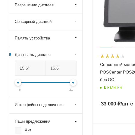
PiPO
Разрешение дисплея
МойPOS
Сенсорный дисплей
Память устройства
Диагональ дисплея
Сенсорный моно
POSCenter POS20
без ОС
В наличии
6
21
33 000
₽
/шт
с
Интерфейсы подключения
Наши предложения
Хит