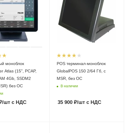
ый моноблок
POS терминал-моноблок
r Atlas (15", PCAP,
GlobalPOS 150 2/64 Гб, с
RAM 4Gb, SSDM2
MSR, без ОС
MSR) без ОС
В наличии
ии
₽
/шт
с НДС
35 900
₽
/шт
с НДС