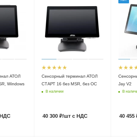
инал АТОЛ
Сенсорный терминал АТОЛ
Сенсорн
SR, Windows
СТАРТ 16 без MSR, без ОС
Jay V2
В наличии
В налич
 НДС
40 300
₽
/шт
с НДС
40 455