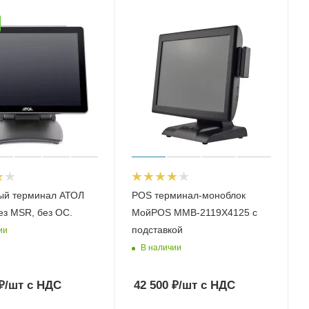
ый терминал АТОЛ
POS терминал-моноблок
ез MSR, без ОС.
МойPOS MMB-2119X4125 с
подставкой
ии
В наличии
₽
/шт
с НДС
42 500
₽
/шт
с НДС