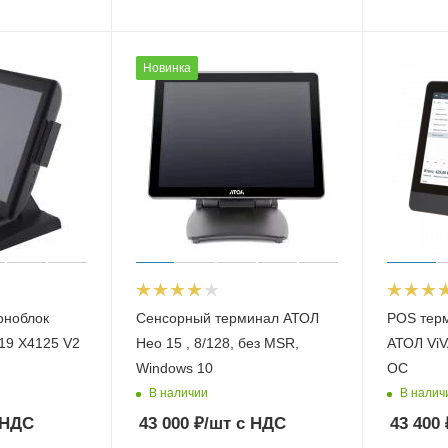
Новинка
оноблок
Сенсорный терминал АТОЛ
POS тер
9 X4125 V2
Нео 15 , 8/128, без MSR,
АТОЛ ViV
Windows 10
ОС
В наличии
В налич
 НДС
43 000
₽
/шт
с НДС
43 400