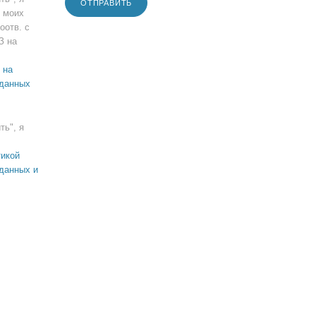
ОТПРАВИТЬ
 моих
оотв. с
З на
 на
 данных
ть", я
икой
данных и