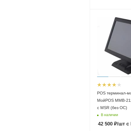
POS терминал-м
МойPOS MMB-211
с MSR (без ОС)
В наличии
42 500
₽
/шт
с