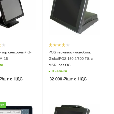
итор сенсорный G-
POS терминал-моноблок
M-15
GlobalPOS 150 2/500 Гб, с
MSR, без ОС
ии
В наличии
₽
/шт
с НДС
32 000
₽
/шт
с НДС
ажа