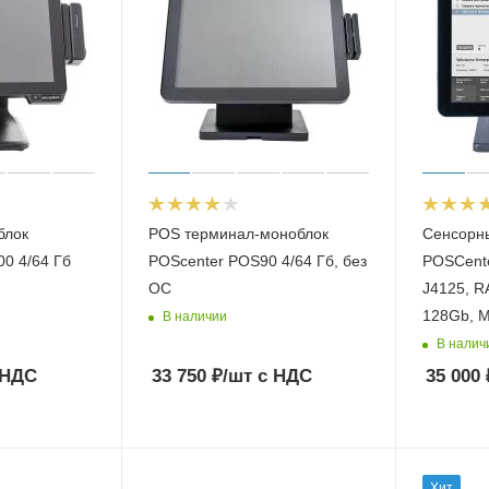
блок
POS терминал-моноблок
Сенсорн
0 4/64 Гб
POScenter POS90 4/64 Гб, без
POSCente
ОС
J4125, 
128Gb, 
В наличии
В налич
 НДС
33 750
₽
/шт
с НДС
35 000
Хит