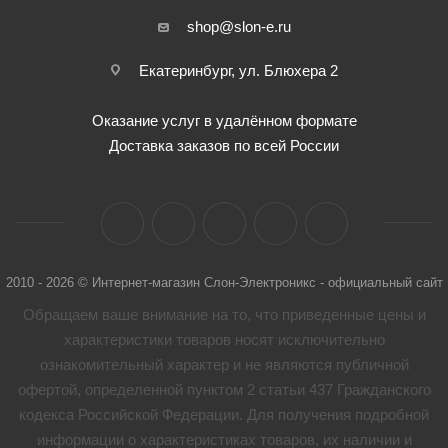
shop@slon-e.ru
Екатеринбург, ул. Блюхера 2
Оказание услуг в удалённом формате
Доставка заказов по всей России
2010 - 2026 © Интернет-магазин Слон-Электроникс - официальный сайт
Обращаем ваше внимание на то, что приведенные цены и
характеристики товaров носят исключительно
ознакомительный характер и не являются публичной
офертой, определенной пунктом 2 статьи 437 Гражданского
кодекса Российской Федерации. Для получения подробной
информации о характеристиках товaров, их наличии и