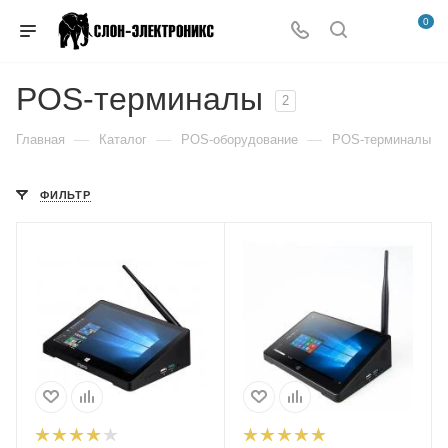
0
POS-терминалы
2
—
—
—
Главная
Каталог
POS-оборудование
POS-терминалы
ФИЛЬТР