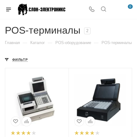
0
POS-терминалы
2
—
—
—
Главная
Каталог
POS-оборудование
POS-терминалы
ФИЛЬТР