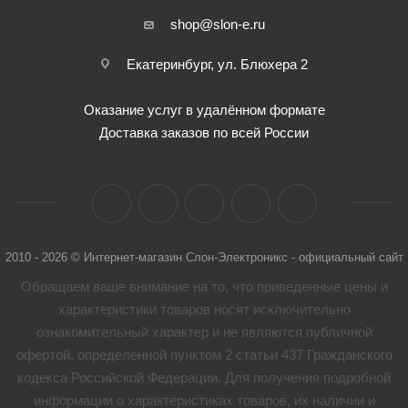
shop@slon-e.ru
Екатеринбург, ул. Блюхера 2
Оказание услуг в удалённом формате
Доставка заказов по всей России
2010 - 2026 © Интернет-магазин Слон-Электроникс - официальный сайт
Обращаем ваше внимание на то, что приведенные цены и
характеристики товaров носят исключительно
ознакомительный характер и не являются публичной
офертой, определенной пунктом 2 статьи 437 Гражданского
кодекса Российской Федерации. Для получения подробной
информации о характеристиках товaров, их наличии и