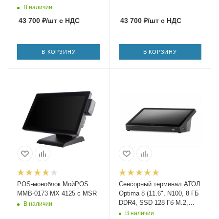
В наличии
43 700
₽
/шт
с НДС
43 700
₽
/шт
с НДС
В КОРЗИНУ
В КОРЗИНУ
POS-моноблок МойPOS
Сенсорный терминал АТОЛ
MMB-0173 MX 4125 с MSR
Optima 8 (11.6", N100, 8 ГБ
DDR4, SSD 128 Гб M.2,
В наличии
АКБ, c ОС)
В наличии