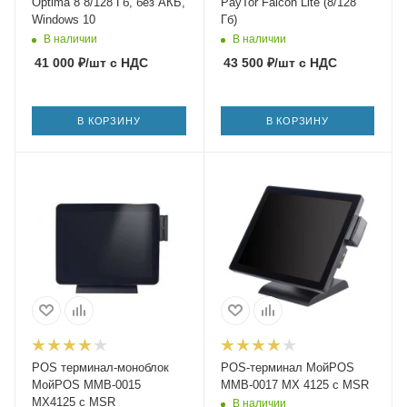
Optima 8 8/128 Гб, без АКБ,
PayTor Falcon Lite (8/128
Windows 10
Гб)
В наличии
В наличии
41 000
₽
/шт
с НДС
43 500
₽
/шт
с НДС
В КОРЗИНУ
В КОРЗИНУ
POS терминал-моноблок
POS-терминал МойPOS
МойPOS MMB-0015
MMB-0017 MX 4125 с MSR
MX4125 с MSR
В наличии