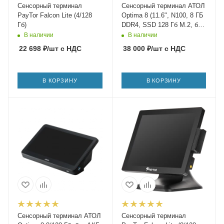
Сенсорный терминал
Сенсорный терминал АТОЛ
PayTor Falcon Lite (4/128
Optima 8 (11.6", N100, 8 ГБ
Гб)
DDR4, SSD 128 Гб M.2, без
АКБ, без ОС)
В наличии
В наличии
22 698
₽
/шт
с НДС
38 000
₽
/шт
с НДС
В КОРЗИНУ
В КОРЗИНУ
Сенсорный терминал АТОЛ
Сенсорный терминал