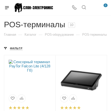
0
POS-терминалы
10
—
—
—
Главная
Каталог
POS-оборудование
POS-терминалы
ФИЛЬТР