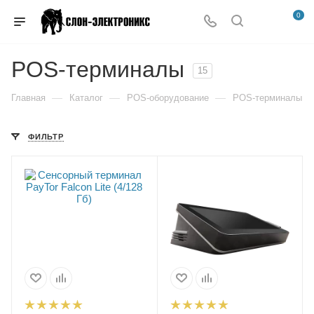
0
POS-терминалы
15
—
—
—
Главная
Каталог
POS-оборудование
POS-терминалы
ФИЛЬТР