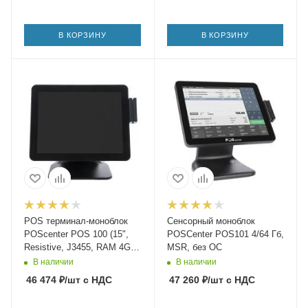
В КОРЗИНУ
В КОРЗИНУ
POS терминал-моноблок
Сенсорный моноблок
POScenter POS 100 (15",
POSCenter POS101 4/64 Гб,
Resistive, J3455, RAM 4Gb,
MSR, без ОС
SSD 64 Gb, MSR) без ОС
В наличии
В наличии
46 474
₽
/шт
с НДС
47 260
₽
/шт
с НДС