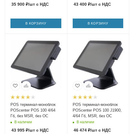
35 900
₽
/шт
с НДС
43 400
₽
/шт
с НДС
В КОРЗИНУ
В КОРЗИНУ
POS терминал-моноблок
POS терминал-моноблок
POScenter POS 100 4/64
POScenter POS 100 J1900,
Гб, без MSR, без ОС
4/64 Гб, MSR, без ОС
В наличии
В наличии
43 995
₽
/шт
с НДС
46 474
₽
/шт
с НДС