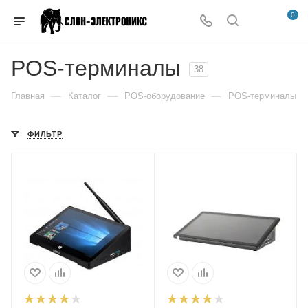
0
POS-терминалы
38
—
—
—
Главная
Каталог
POS-оборудование
POS-терминалы
ФИЛЬТР