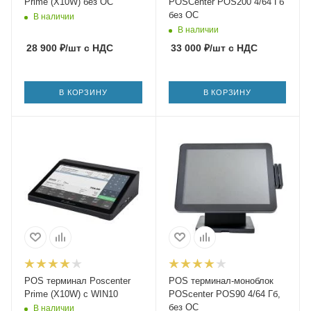
Prime (X10W) без ОС
POSCenter POS200 4/64 Гб
без ОС
В наличии
В наличии
28 900
₽
/шт
с НДС
33 000
₽
/шт
с НДС
В КОРЗИНУ
В КОРЗИНУ
POS терминал Poscenter
POS терминал-моноблок
Prime (X10W) с WIN10
POScenter POS90 4/64 Гб,
без ОС
В наличии