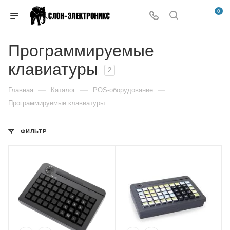
0
Программируемые
клавиатуры
2
—
—
—
Главная
Каталог
POS-оборудование
Программируемые клавиатуры
ФИЛЬТР