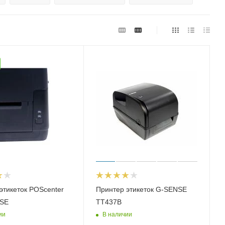
этикеток POScenter
Принтер этикеток G-SENSE
USE
TT437B
ии
В наличии