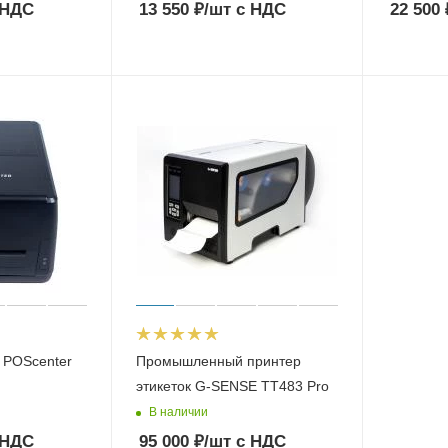
 НДС
13 550
₽
/шт
с НДС
22 500
 POScenter
Промышленный принтер
этикеток G-SENSE TT483 Pro
В наличии
 НДС
95 000
₽
/шт
с НДС