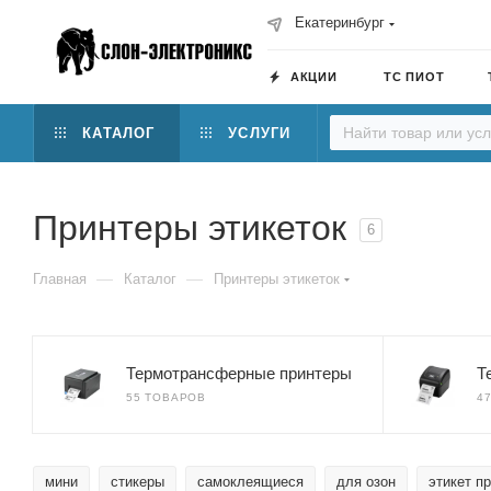
Екатеринбург
АКЦИИ
ТС ПИОТ
КАТАЛОГ
УСЛУГИ
Принтеры этикеток
6
—
—
Главная
Каталог
Принтеры этикеток
Термотрансферные принтеры
Т
55 ТОВАРОВ
4
мини
стикеры
самоклеящиеся
для озон
этикет п