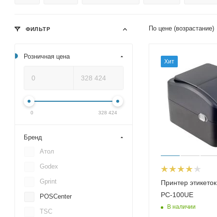
По цене (возрастание)
ФИЛЬТР
Розничная цена
Хит
0
328 424
Бренд
Атол
Godex
Gprint
Принтер этикеток
PC-100UE
POSCenter
В наличии
TSC