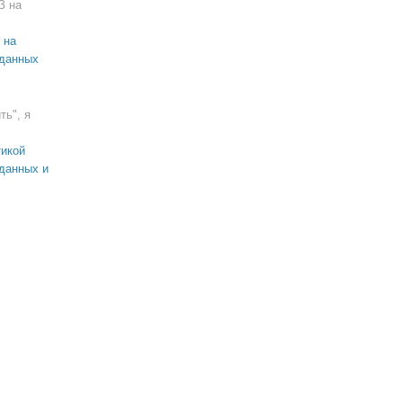
З на
 на
 данных
ть", я
икой
данных и