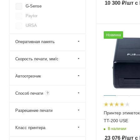
10 300
₽
/шт
с
G-Sense
Paytor
URSA
Новинка
Zebra
Оперативная память
Mertech (Mercury)
FORT Formula Torgovli
Скорость печати, мм/с
SEWOO
Автоотрезчик
Способ печати
?
Разрешение печати
Принтер этикеток
TT-200 USE
Класс принтера
В наличии
23 076
₽
/шт
с