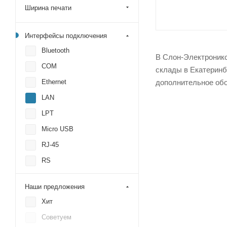
Ширина печати
Интерфейсы подключения
Bluetooth
В Слон-Электроникс 
COM
склады в Екатеринб
Ethernet
дополнительное обо
LAN
LPT
Micro USB
RJ-45
RS
RS-232
Наши предложения
USB
Хит
USB HOST
Советуем
USB Type B