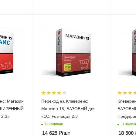
нс: Магазин
Переход на Клеверенс:
Клеверенс: Магази
АСШИРЕННЫЙ
Магазин 15, БАЗОВЫЙ для
БАЗОВЫЙ для «
 2.3»
«1С: Розница» 2.3
Предпри
В наличии
В налич
14 625
₽
/шт
18 500