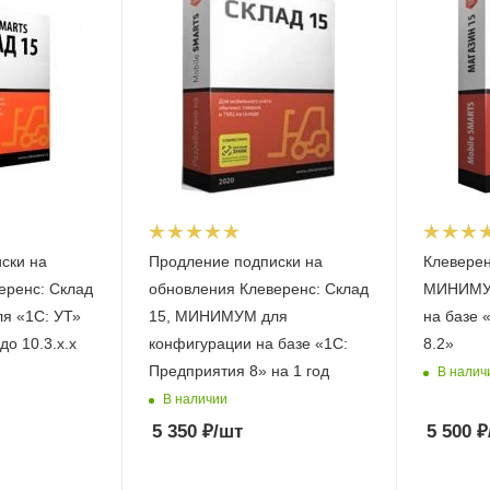
ски на
Продление подписки на
Клеверен
еренс: Склад
обновления Клеверенс: Склад
МИНИМУМ
я «1С: УТ»
15, МИНИМУМ для
на базе 
до 10.3.x.x
конфигурации на базе «1С:
8.2»
Предприятия 8» на 1 год
В налич
В наличии
5 350
₽
/шт
5 500
₽