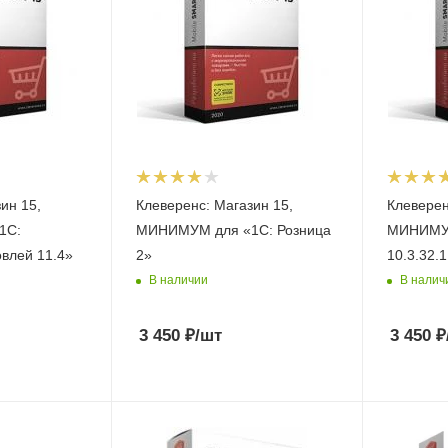
ин 15,
Клеверенс: Магазин 15,
Клеверен
1С:
МИНИМУМ для «1С: Розница
МИНИМУМ
овлей 11.4»
2»
10.3.32.1
В наличии
В налич
3 450
₽
/шт
3 450
₽