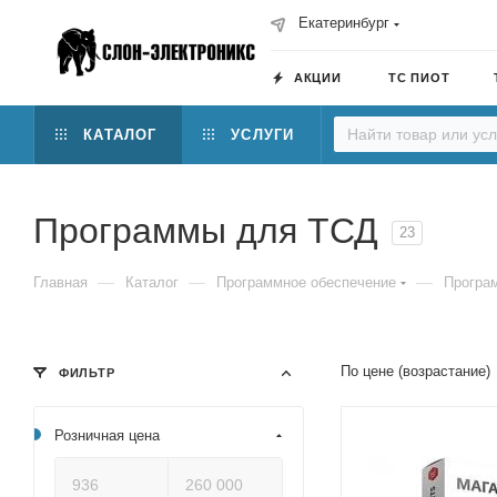
Екатеринбург
АКЦИИ
ТС ПИОТ
КАТАЛОГ
УСЛУГИ
Программы для ТСД
23
—
—
—
Главная
Каталог
Программное обеспечение
Програ
По цене (возрастание)
ФИЛЬТР
Розничная цена