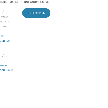
шить технические сложности.
ть", я
ОТПРАВИТЬ
 моих
оотв. с
З на
 на
 данных
ть", я
икой
данных и