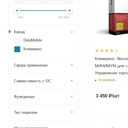
936
260 000
Бренд
DataMobile
Клеверенс
Клеверенс: Магаз
Сфера применения
МИНИМУМ для «
Управление торг
В наличии
Совместимость с ОС
3 450
₽
/шт
Функционал
Тип лицензии