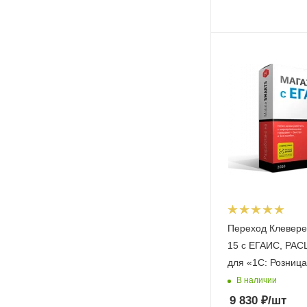
Переход Клевере
15 с ЕГАИС, Р
для «1С: Розница
В наличии
9 830
₽
/шт