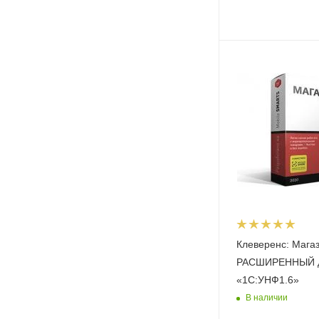
Клеверенс: Магаз
РАСШИРЕННЫЙ 
«1С:УНФ1.6»
В наличии