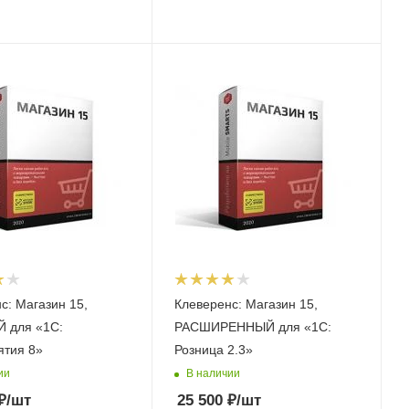
н 15,
Клеверенс: Магазин 15,
1С:
РАСШИРЕННЫЙ для «1С:
ятия 8»
Розница 2.3»
ии
В наличии
₽
/шт
25 500
₽
/шт