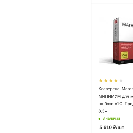
Клеверенс: Магаз
МИНИМУМ для к
на базе «1С: Пр
8.3»
В наличии
5 610
₽
/шт