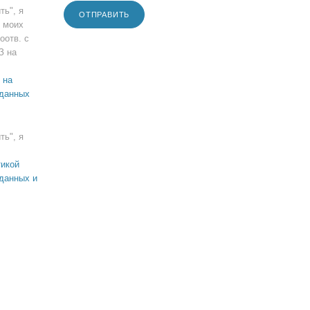
ть", я
ОТПРАВИТЬ
 моих
оотв. с
З на
 на
 данных
ть", я
икой
данных и