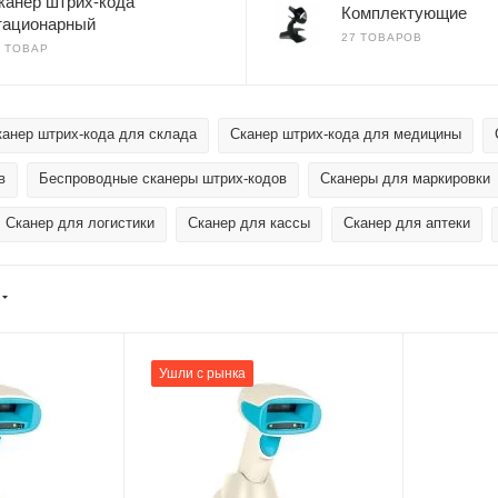
канер штрих-кода
Комплектующие
тационарный
27 ТОВАРОВ
1 ТОВАР
канер штрих-кода для склада
Сканер штрих-кода для медицины
в
Беспроводные сканеры штрих-кодов
Сканеры для маркировки
Сканер для логистики
Сканер для кассы
Сканер для аптеки
Ушли с рынка