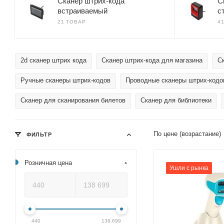
Сканер штрих-кода
С
встраиваемый
с
21 ТОВАР
4
2d сканер штрих кода
Сканер штрих-кода для магазина
С
Ручные сканеры штрих-кодов
Проводные сканеры штрих-кодо
Сканер для сканирования билетов
Сканер для библиотеки
По цене (возрастание)
ФИЛЬТР
Розничная цена
Ушли с рынка
440
138 699