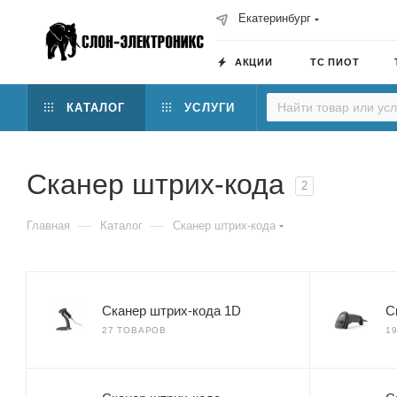
Екатеринбург
АКЦИИ
ТС ПИОТ
КАТАЛОГ
УСЛУГИ
Сканер штрих-кода
2
—
—
Главная
Каталог
Сканер штрих-кода
Сканер штрих-кода 1D
С
27 ТОВАРОВ
1