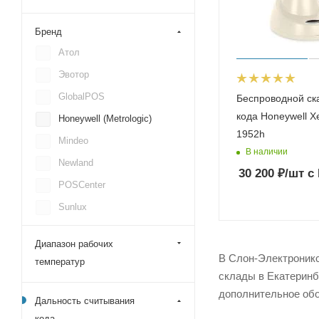
Бренд
Атол
Эвотор
GlobalPOS
Беспроводной ск
кода Honeywell X
Honeywell (Metrologic)
1952h
Mindeo
В наличии
Newland
30 200
₽
/шт
с
POSCenter
Sunlux
Urovo
Диапазон рабочих
Datalogic
В Слон-Электроникс 
температур
G-Sense
склады в Екатеринб
дополнительное обо
iData
Дальность считывания
Paytor
кода