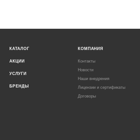
до 630 мм
до 750 мм
до 820 мм
до 850 мм
до 90 мм
КАТАЛОГ
КОМПАНИЯ
АКЦИИ
Контакты
Новости
УСЛУГИ
Наши внедрения
БРЕНДЫ
Лицензии и сертификаты
Договоры