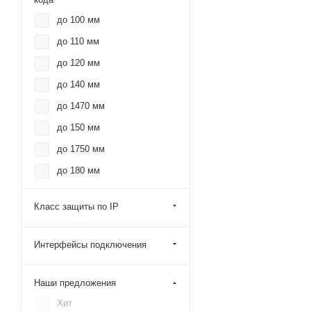
Zebra
до 100 мм
ФорТ
до 110 мм
Alster
до 120 мм
CipherLab
до 140 мм
Mertech (Mercury)
до 1470 мм
Cino
до 150 мм
NEO
до 1750 мм
Space
до 180 мм
DBS
до 190 мм
Класс защиты по IP
VMC
до 195 мм
до 20 мм
Интерфейсы подключения
до 200 мм
до 210 мм
Наши предложения
до 220 мм
Хит