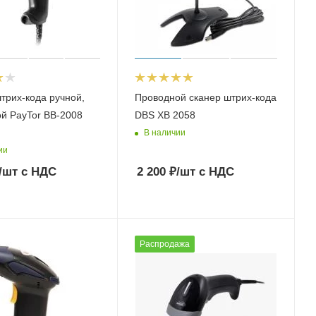
трих-кода ручной,
Проводной сканер штрих-кода
й PayTor BB-2008
DBS XB 2058
В наличии
ии
/шт
с НДС
2 200
₽
/шт
с НДС
Распродажа