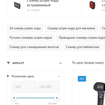
Сканер штрих-кода
С
встраиваемый
с
21 ТОВАР
4
2d сканер штрих кода
Сканер штрих-кода для магазина
С
Ручные сканеры штрих-кодов
Проводные сканеры штрих-кодо
Сканер для сканирования билетов
Сканер для библиотеки
По цене (возрастание)
ФИЛЬТР
Розничная цена
Хит
440
138 699