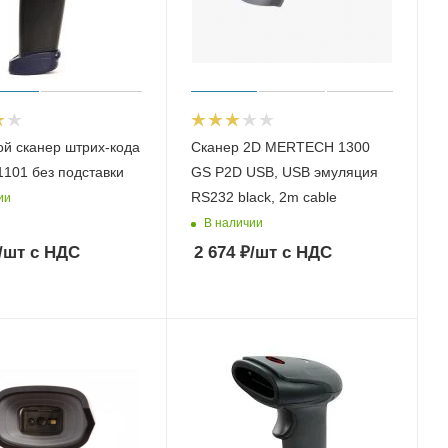
й сканер штрих-кода
Сканер 2D MERTECH 1300
1101 без подставки
GS P2D USB, USB эмуляция
RS232 black, 2m cable
ии
В наличии
/шт
с НДС
2 674
₽
/шт
с НДС