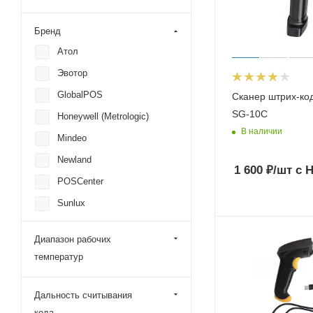
Бренд
Атол
Эвотор
GlobalPOS
Сканер штрих-ко
SG-10C
Honeywell (Metrologic)
В наличии
Mindeo
Newland
1 600
₽
/шт
с 
POSCenter
Sunlux
Urovo
Диапазон рабочих
Datalogic
температур
G-Sense
iData
Дальность считывания
Paytor
кода