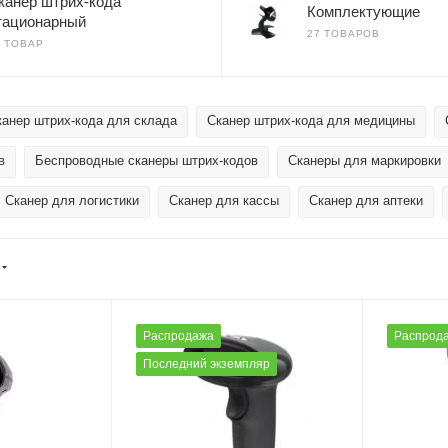
канер штрих-кода
Комплектующие
тационарный
27 ТОВАРОВ
1 ТОВАР
канер штрих-кода для склада
Сканер штрих-кода для медицины
в
Беспроводные сканеры штрих-кодов
Сканеры для маркировки
Сканер для логистики
Сканер для кассы
Сканер для аптеки
Распродажа
Распрод
Последний экземпляр