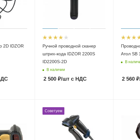
р 2D IDZOR
Ручной проводной сканер
Проводно
штрих-кода IDZOR 2200S
Атол SB 
ID2200S-2D
В налич
В наличии
НДС
2 500
₽
/шт
с НДС
2 560
₽
Советуем