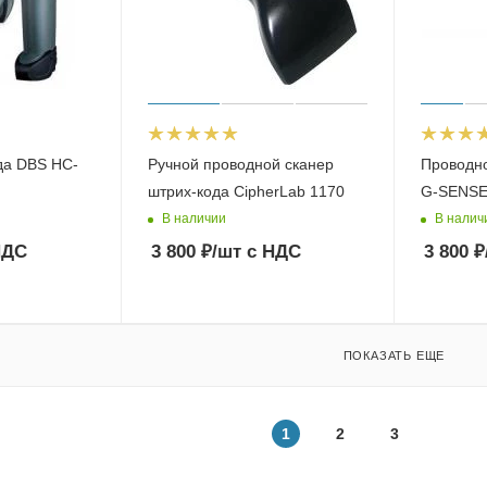
да DBS HC-
Ручной проводной сканер
Проводно
штрих-кода CipherLab 1170
G-SENSE
В наличии
В налич
НДС
3 800
₽
/шт
с НДС
3 800
₽
ПОКАЗАТЬ ЕЩЕ
1
2
3