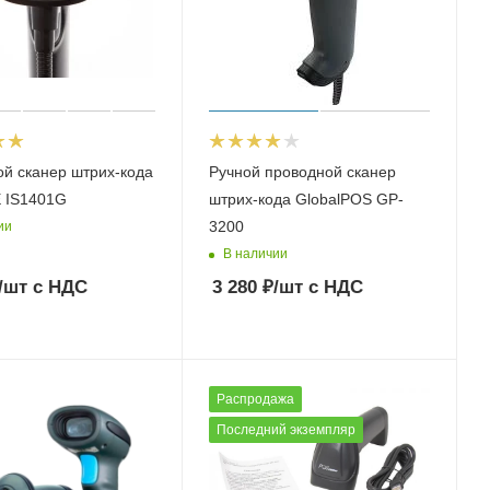
й сканер штрих-кода
Ручной проводной сканер
 IS1401G
штрих-кода GlobalPOS GP-
3200
ии
В наличии
/шт
с НДС
3 280
₽
/шт
с НДС
Распродажа
Последний экземпляр