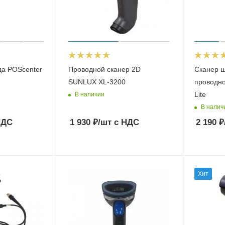
да POScenter
Проводной сканер 2D
Сканер ш
SUNLUX XL-3200
проводно
Lite
В наличии
В налич
НДС
1 930
₽
/шт
с НДС
2 190
₽
Хит