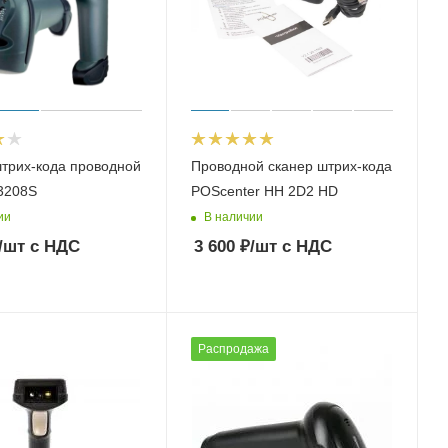
трих-кода проводной
Проводной сканер штрих-кода
3208S
POScenter HH 2D2 HD
ии
В наличии
/шт
с НДС
3 600
₽
/шт
с НДС
Распродажа