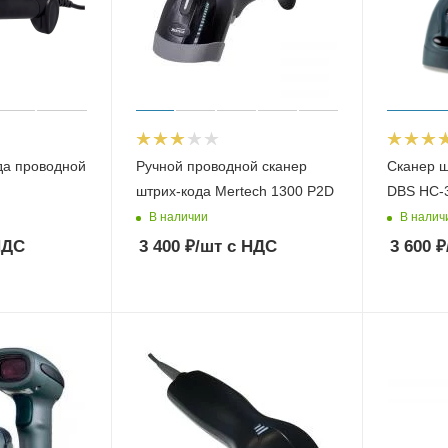
да проводной
Ручной проводной сканер
Сканер ш
штрих-кода Mertech 1300 P2D
DBS HC-
В наличии
В налич
НДС
3 400
₽
/шт
с НДС
3 600
₽