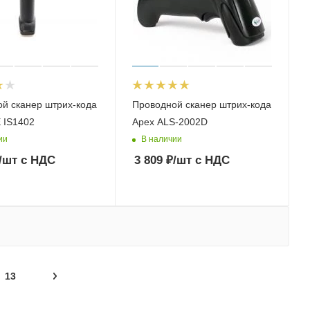
й сканер штрих-кода
Проводной сканер штрих-кода
 IS1402
Apex ALS-2002D
ии
В наличии
/шт
с НДС
3 809
₽
/шт
с НДС
13