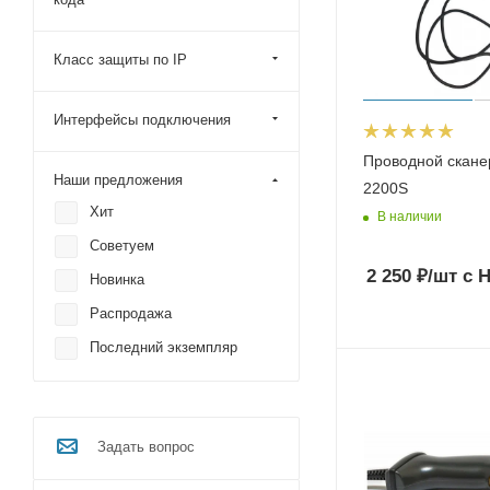
Zebra
Класс защиты по IP
ФорТ
Alster
Интерфейсы подключения
CipherLab
Проводной скане
Mertech (Mercury)
Наши предложения
2200S
Cino
Хит
В наличии
NEO
Советуем
Space
2 250
₽
/шт
с 
Новинка
Кассатка
Распродажа
DBS
Последний экземпляр
VMC
Задать вопрос