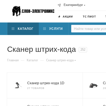
Екатеринбург
АКЦИИ
ТС ПИОТ
КАТАЛОГ
УСЛУГИ
Сканер штрих-кода
252
—
—
Главная
Каталог
Сканер штрих-кода
Сканер штрих-кода 1D
С
27 ТОВАРОВ
2