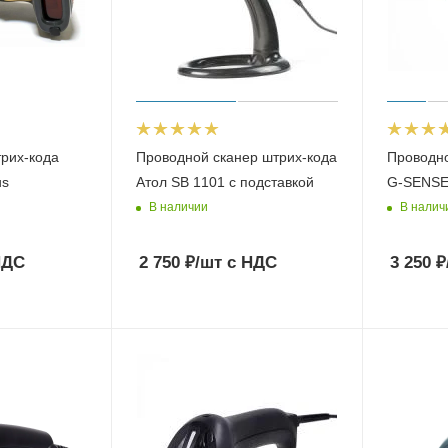
трих-кода
Проводной сканер штрих-кода
Проводно
us
Атол SB 1101 с подставкой
G-SENSE
В наличии
В налич
НДС
2 750
₽
/шт
с НДС
3 250
₽