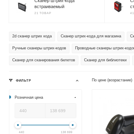
Сканер штрих-кода
С
встраиваемый
с
21 ТОВАР
4
2d сканер штрих кода
Сканер штрих-кода для магазина
С
Ручные сканеры штрих-кодов
Проводные сканеры штрих-кодо
Сканер для сканирования билетов
Сканер для библиотеки
По цене (возрастание)
ФИЛЬТР
Розничная цена
440
138 699