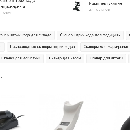
канер штрих-кода
Комплектующие
тационарный
27 ТОВАРОВ
1 ТОВАР
канер штрих-кода для склада
Сканер штрих-кода для медицины
в
Беспроводные сканеры штрих-кодов
Сканеры для маркировки
Сканер для логистики
Сканер для кассы
Сканер для аптеки