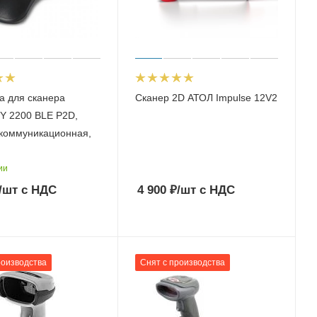
а для сканера
Сканер 2D АТОЛ Impulse 12V2
 2200 BLE P2D,
коммуникационная,
ии
/шт
с НДС
4 900
₽
/шт
с НДС
роизводства
Снят с производства