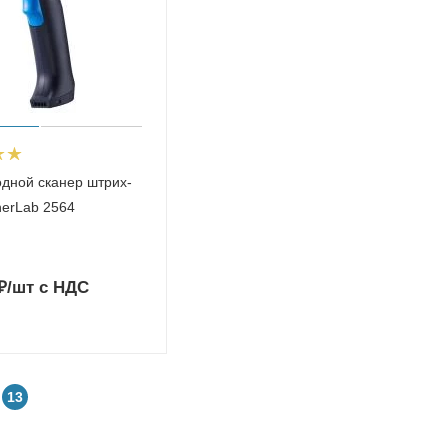
дной сканер штрих-
herLab 2564
₽
/шт
с НДС
13