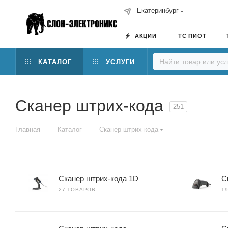
Екатеринбург
АКЦИИ
ТС ПИОТ
КАТАЛОГ
УСЛУГИ
Сканер штрих-кода
251
—
—
Главная
Каталог
Сканер штрих-кода
Сканер штрих-кода 1D
С
27 ТОВАРОВ
1