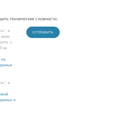
шить технические сложности.
ть", я
ОТПРАВИТЬ
 моих
оотв. с
З на
 на
 данных
ть", я
икой
данных и