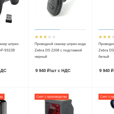
анер штрих-
Проводной сканер штрих-кода
Проводно
GP-9322B
Zebra DS 2208 с подставкой
Zebra DS
черный
белый
НДС
9 940
₽
/шт
с НДС
9 940
₽
ва
Снят с производства
Снят с п