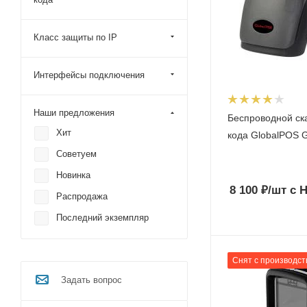
Zebra
Класс защиты по IP
ФорТ
Alster
Интерфейсы подключения
CipherLab
Mertech (Mercury)
Наши предложения
Беспроводной ск
Cino
Хит
кода GlobalPOS 
NEO
Советуем
Space
Новинка
8 100
₽
/шт
с 
DBS
Распродажа
VMC
Последний экземпляр
Снят с производст
Задать вопрос