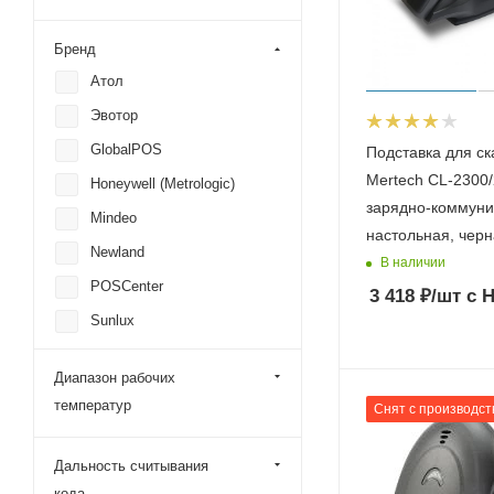
Бренд
Атол
Эвотор
GlobalPOS
Подставка для с
Mertech CL-2300/
Honeywell (Metrologic)
зарядно-коммун
Mindeo
настольная, чер
Newland
В наличии
POSCenter
3 418
₽
/шт
с 
Sunlux
Urovo
Диапазон рабочих
Datalogic
температур
Снят с производст
G-Sense
iData
Дальность считывания
Paytor
кода