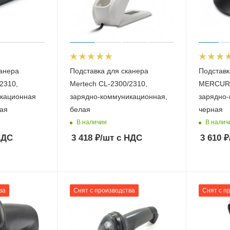
канера
Подставка для сканера
Подставк
2310,
Mertech CL-2300/2310,
MERCURY
икационная
зарядно-коммуникационная,
зарядно-
ная
белая
черная
В наличии
В налич
НДС
3 418
₽
/шт
с НДС
3 610
₽
ва
Снят с производства
Снят с п