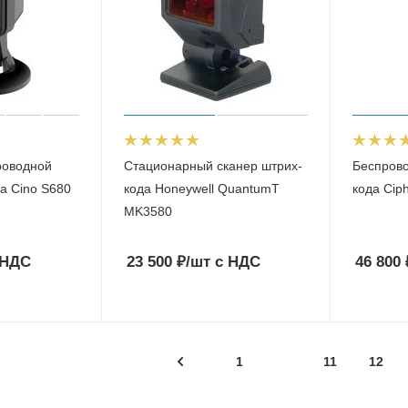
роводной
Стационарный сканер штрих-
Беспрово
а Cino S680
кода Honeywell QuantumT
кода Cip
MK3580
 НДС
23 500
₽
/шт
с НДС
46 800
1
11
12