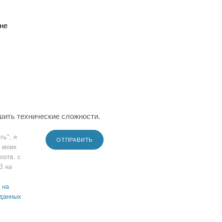
не
шить технические сложности.
ть", я
ОТПРАВИТЬ
 моих
оотв. с
З на
 на
 данных