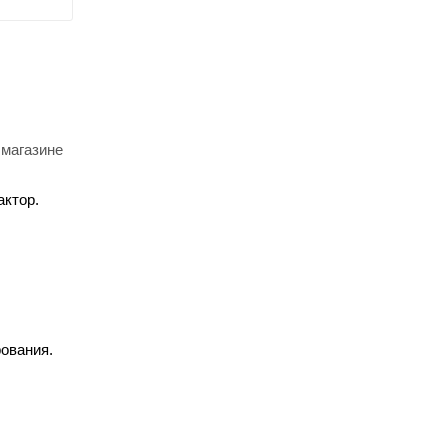
 магазине
актор.
рования.