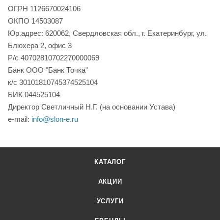
ОГР
Н 1126670024106
ОКПО 14503087
Юр.адрес: 620062, Свердловская обл., г. Екатеринбург, ул.
Блюхера 2, офис 3
Р/с 40702810702270000069
Банк ООО "Банк Точка"
к/с 30101810745374525104
БИК 044525104
Директор Светличный Н.Г. (на основании Устава)
e-mail:
info@slon-e.ru
КАТАЛОГ
АКЦИИ
УСЛУГИ