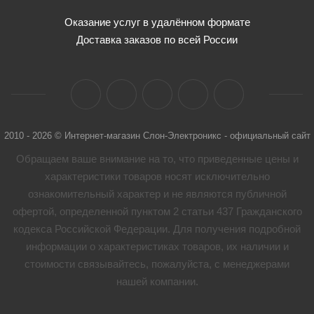
Оказание услуг в удалённом формате
Доставка заказов по всей России
2010 - 2026 © Интернет-магазин Слон-Электроникс - официальный сайт
Обращаем ваше внимание на то, что приведенные цены и
характеристики товaров носят исключительно
ознакомительный характер и не являются публичной
офертой, определенной пунктом 2 статьи 437 Гражданского
кодекса Российской Федерации. Для получения подробной
информации о характеристиках товaров, их наличии и
стоимости связывайтесь, пожалуйста, с менеджерами
нашей компании.