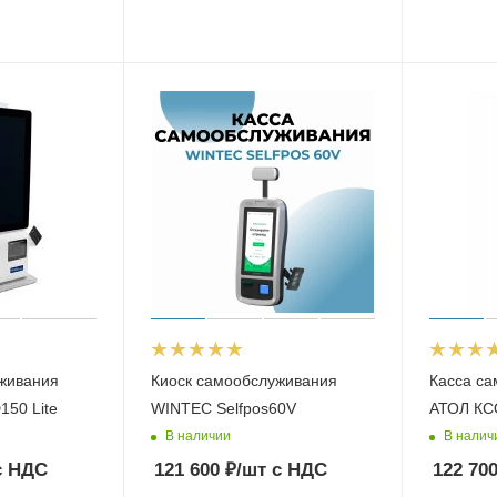
живания
Киоск самообслуживания
Касса с
150 Lite
WINTEC Selfpos60V
АТОЛ КС
В наличии
В налич
 НДС
121 600
₽
/шт
с НДС
122 70