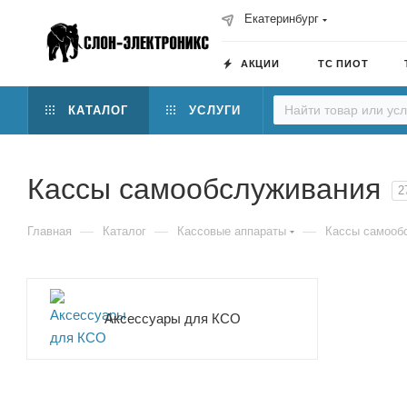
Екатеринбург
АКЦИИ
ТС ПИОТ
КАТАЛОГ
УСЛУГИ
Кассы самообслуживания
2
—
—
—
Главная
Каталог
Кассовые аппараты
Кассы самооб
Аксессуары для КСО