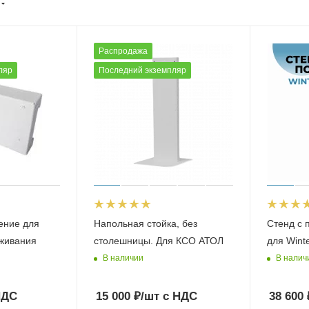
Распродажа
ляр
Последний экземпляр
ение для
Напольная стойка, без
Стенд с 
живания
столешницы. Для КСО АТОЛ
для Wint
В наличии
В налич
НДС
15 000
₽
/шт
с НДС
38 600