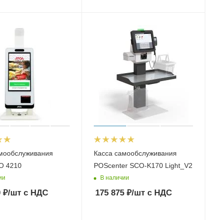
амообслуживания
Касса самообслуживания
О 4210
POScenter SCO-K170 Light_V2
ии
В наличии
0
₽
/шт
с НДС
175 875
₽
/шт
с НДС