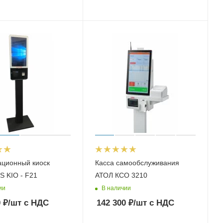
ционный киоск
Касса самообслуживания
S KIO - F21
АТОЛ КСО 3210
ии
В наличии
0
₽
/шт
с НДС
142 300
₽
/шт
с НДС