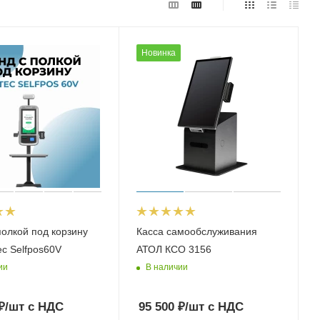
Новинка
полкой под корзину
Касса самообслуживания
ec Selfpos60V
АТОЛ КСО 3156
ии
В наличии
₽
/шт
с НДС
95 500
₽
/шт
с НДС