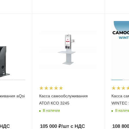
живания aQsi
Касса самообслуживания
Касса с
АТОЛ КСО 3245
WINTEC S
В наличии
В налич
 НДС
105 000
₽
/шт
с НДС
108 80