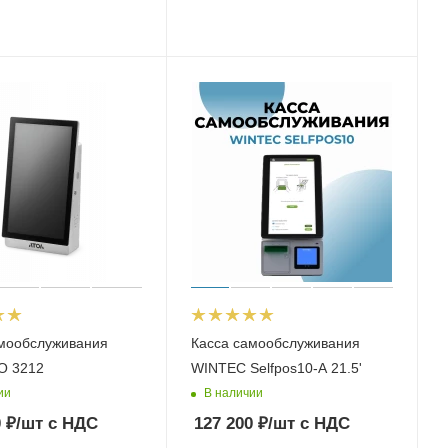
амообслуживания
Касса самообслуживания
О 3212
WINTEC Selfpos10-A 21.5'
ии
В наличии
0
₽
/шт
с НДС
127 200
₽
/шт
с НДС