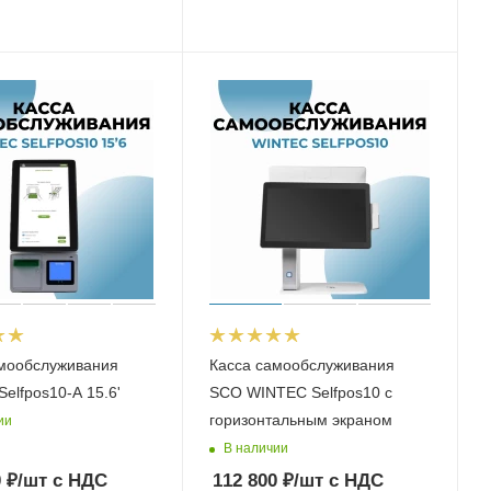
амообслуживания
Касса самообслуживания
elfpos10-A 15.6'
SCO WINTEC Selfpos10 с
горизонтальным экраном
ии
В наличии
0
₽
/шт
с НДС
112 800
₽
/шт
с НДС