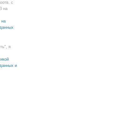
оотв. с
З на
 на
 данных
ть", я
икой
данных и