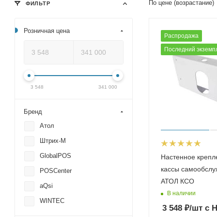
По цене (возрастание)
ФИЛЬТР
Розничная цена
Распродажа
Последний экземп
3 548
341 000
Бренд
Атол
Штрих-М
GlobalPOS
Настенное крепл
кассы самообслу
POSCenter
АТОЛ КСО
aQsi
В наличии
WINTEC
3 548
₽
/шт
с 