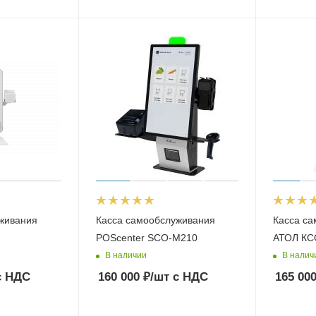
живания
Касса самообслуживания
Касса с
POScenter SCO-M210
АТОЛ КС
В наличии
В налич
 НДС
160 000
₽
/шт
с НДС
165 00