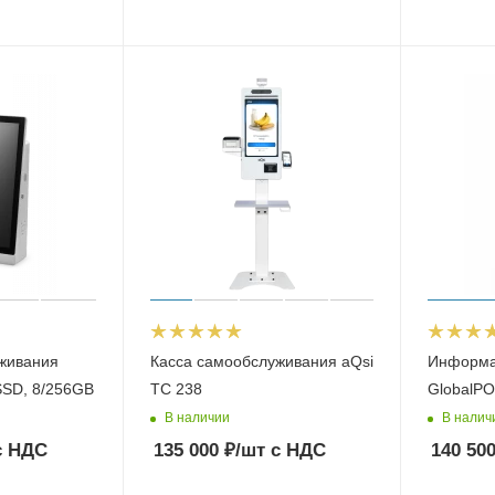
живания
Касса самообслуживания aQsi
Информа
ТОЛ КСО 3212 SSD, 8/256GB
ТС 238
GlobalPO
В наличии
В налич
 НДС
135 000
₽
/шт
с НДС
140 50