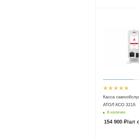
Касса самообслу
АТОЛ КСО 3215
В наличии
154 900
₽
/шт
с