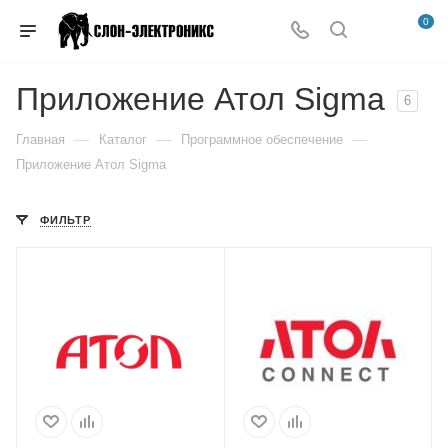
0
Приложение Атол Sigma
6
—
—
—
Главная
Каталог
Программное обеспечение
Приложение Атол Sigma
ФИЛЬТР