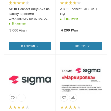
АТОЛ Connect.Лицензия на
АТОЛ Connect. ИТС на 1
работу в режиме
год
фискального регистратора
В наличии
для АТОЛ 91ФLite/91Ф/92Ф
В наличии
3 000
₽
/шт
4 200
₽
/шт
В КОРЗИНУ
В КОРЗИНУ