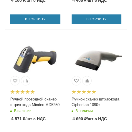
4 100
₽
/шт
с НДС
4 400
₽
/шт
с НДС
В КОРЗИНУ
В КОРЗИНУ
Ручной проводной сканер
Ручной сканер штрих-кода
штрих-кода Mindeo MD5250
CipherLab 1090+
В наличии
В наличии
4 571
₽
/шт
с НДС
4 690
₽
/шт
с НДС