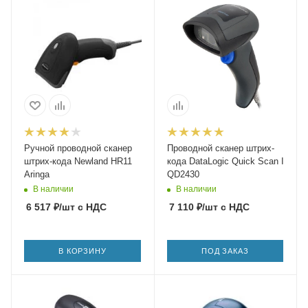
Ручной проводной сканер
Проводной сканер штрих-
штрих-кода Newland HR11
кода DataLogic Quick Scan I
Aringa
QD2430
В наличии
В наличии
6 517
₽
/шт
с НДС
7 110
₽
/шт
с НДС
В КОРЗИНУ
ПОД ЗАКАЗ