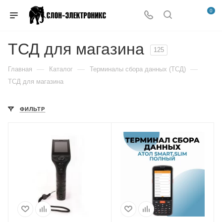
0
ТСД для магазина
125
—
—
—
Главная
Каталог
Терминалы сбора данных (ТСД)
ТСД для магазина
ФИЛЬТР