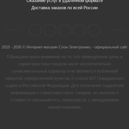
Оказание услуг в удалённом формате
Доставка заказов по всей России
2010 - 2026 © Интернет-магазин Слон-Электроникс - официальный сайт
Обращаем ваше внимание на то, что приведенные цены и
характеристики товaров носят исключительно
ознакомительный характер и не являются публичной
офертой, определенной пунктом 2 статьи 437 Гражданского
кодекса Российской Федерации. Для получения подробной
информации о характеристиках товaров, их наличии и
стоимости связывайтесь, пожалуйста, с менеджерами
нашей компании.