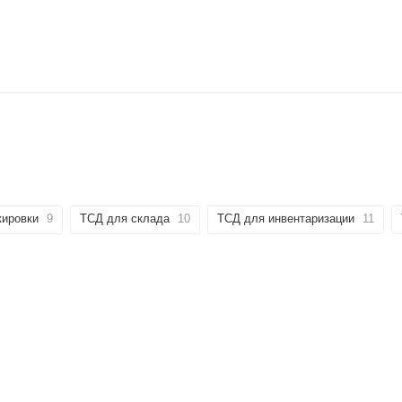
кировки
9
ТСД для склада
10
ТСД для инвентаризации
11