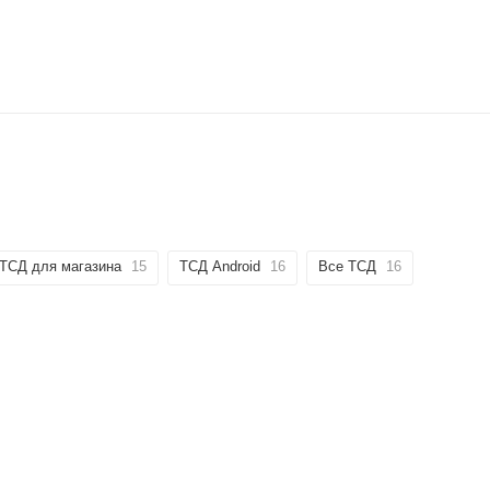
ТСД для магазина
15
ТСД Android
16
Все ТСД
16