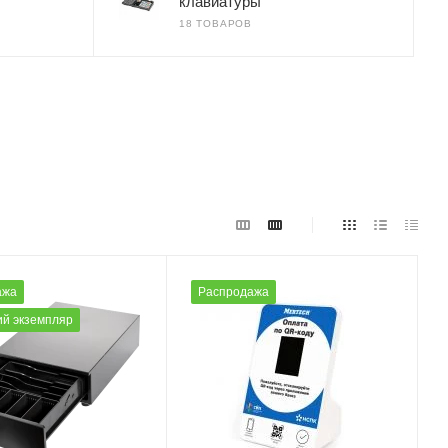
клавиатуры
18 ТОВАРОВ
ажа
Распродажа
й экземпляр