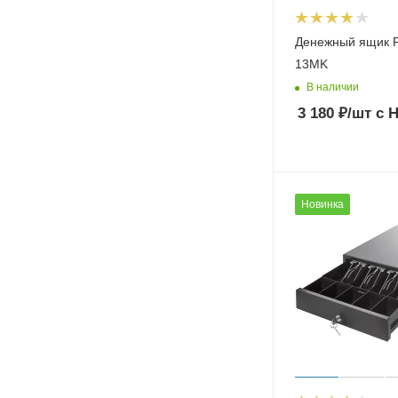
Денежный ящик 
13МK
В наличии
3 180
₽
/шт
с 
Новинка