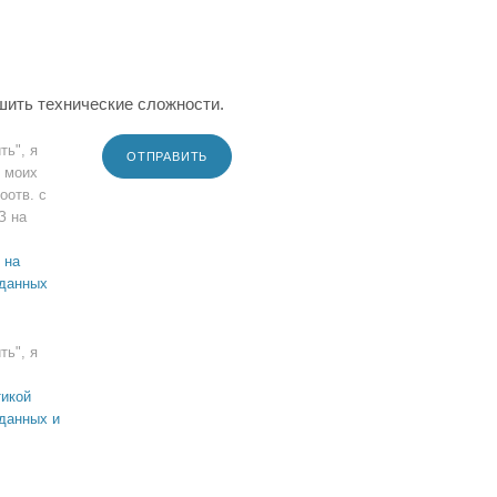
шить технические сложности.
ть", я
ОТПРАВИТЬ
 моих
оотв. с
З на
 на
 данных
ть", я
икой
данных и