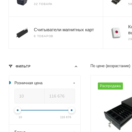
32 ТОВАРА
5
К
Считыватели магнитных карт
в
8 ТОВАРОВ
2
По цене (возрастание)
ФИЛЬТР
Розничная цена
Распродажа
10
116 676