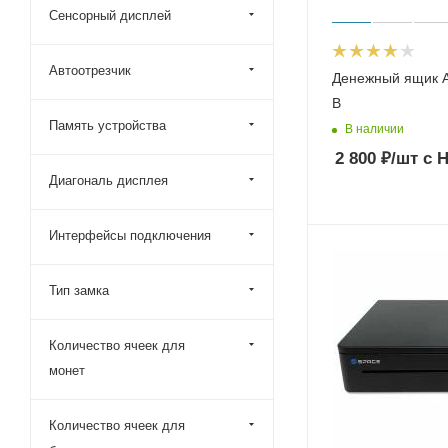
Сенсорный дисплей
Alster
Mertech (Mercury)
Автоотрезчик
iKnopka
Денежный ящик 
B
Partnertech
Память устройства
В наличии
PiPO
2 800
₽
/шт
с 
SEWOO
Диагональ дисплея
Space
DBS
Интерфейсы подключения
iBells
Тип замка
МойPOS
Количество ячеек для
монет
Количество ячеек для