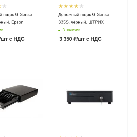
й ящик G-Sense
Денежный ящик G-Sense
рный, Epson
335S, чёрный, ШТРИХ
ии
В наличии
/шт
с НДС
3 350
₽
/шт
с НДС