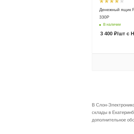
Денежный ящик P
330P
В наличии
3 400
₽
/шт
с 
В Слон-Электроникс
склады в Екатеринб
дополнительное обо