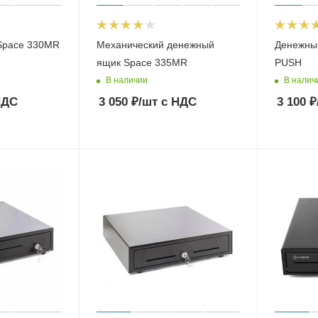
Space 330MR
Механический денежный
Денежный
ящик Space 335MR
PUSH
В наличии
В налич
НДС
3 050
₽
/шт
с НДС
3 100
₽