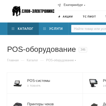
Екатеринбург
АКЦИИ
ТС ПИОТ
КАТАЛОГ
УСЛУГИ
POS-оборудование
346
—
—
Главная
Каталог
POS-оборудование
POS-системы
P
3 ТОВАРА
1
Принтеры чеков
Д