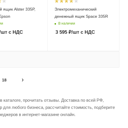
 ящик Alster 335P,
Электромеханический
Epson
денежный ящик Space 335R
ии
В наличии
/шт
с НДС
3 595
₽
/шт
с НДС
18
 каталоге, прочитать отзывы. Доставка по всей РФ,
р для любого бизнеса, рассчитайте стоимость, подберите
еджеров в интернет-магазине онлайн.