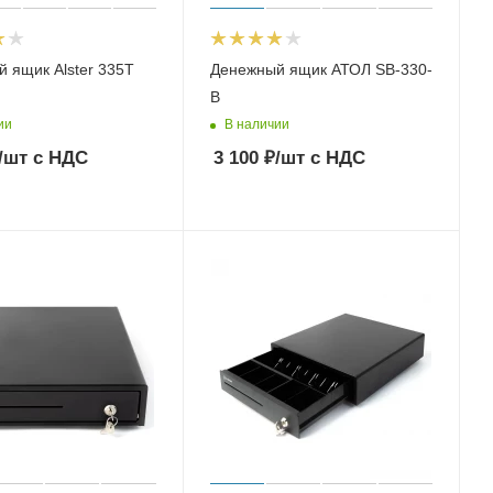
 ящик Alster 335T
Денежный ящик АТОЛ SB-330-
B
ии
В наличии
/шт
с НДС
3 100
₽
/шт
с НДС