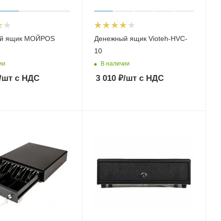
й ящик МОЙPOS
Денежный ящик Vioteh-HVC-
10
ии
В наличии
/шт
с НДС
3 010
₽
/шт
с НДС