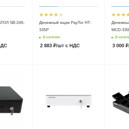
АТОЛ SB-245-
Денежный ящик PayTor HT-
Денежны
335P
MCD-330
В наличии
В налич
НДС
2 883
₽
/шт
с НДС
3 000
₽