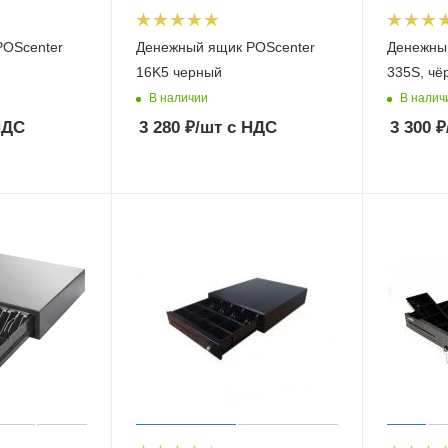
POScenter
Денежный ящик POScenter
Денежны
16K5 черный
335S, чё
В наличии
В налич
НДС
3 280
₽
/шт
с НДС
3 300
₽