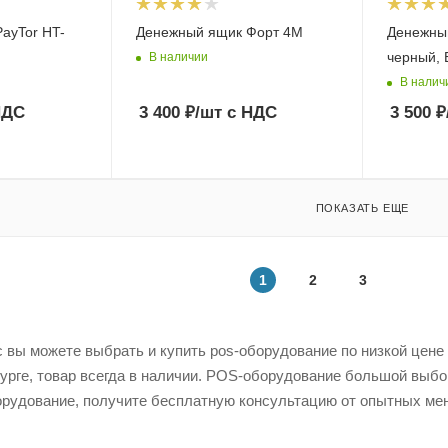
ayTor HT-
Денежный ящик Форт 4М
Денежный
черный, 
В наличии
В налич
НДС
3 400
₽
/шт
с НДС
3 500
₽
ПОКАЗАТЬ ЕЩЕ
1
2
3
 вы можете выбрать и купить pos-оборудование по низкой цене в
урге, товар всегда в наличии. POS-оборудование большой выбо
рудование, получите бесплатную консультацию от опытных мен