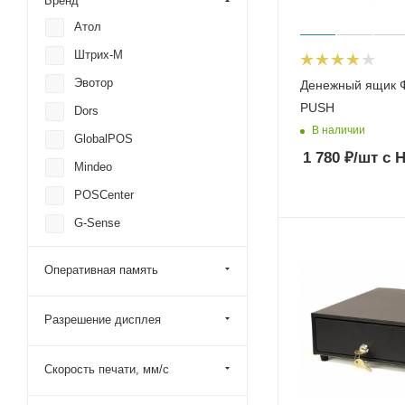
Бренд
Атол
Штрих-М
Эвотор
Денежный ящик Форт 2M
PUSH
Dors
В наличии
GlobalPOS
1 780
₽
/шт
с 
Mindeo
POSCenter
G-Sense
Paytor
Оперативная память
VioTeh
Дримкас
Разрешение дисплея
Меркурий
Мещера
Скорость печати, мм/с
ФорТ