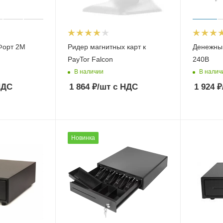
Ридер магнитных карт к
Денежный
PayTor Falcon
240B
В наличии
В налич
НДС
1 864
₽
/шт
с НДС
1 924
₽
Новинка