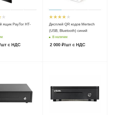
 ящик PayTor HT-
Дисплей QR кодов Mertech
(USB, Bluetooth) синий
ии
В наличии
/шт
с НДС
2 000
₽
/шт
с НДС