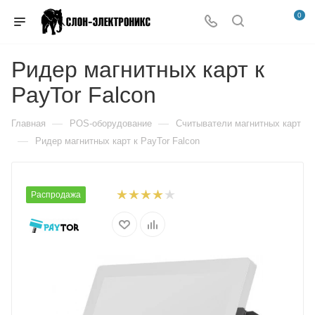
0
Ридер магнитных карт к
PayTor Falcon
—
—
Главная
POS-оборудование
Считыватели магнитных карт
—
Ридер магнитных карт к PayTor Falcon
Распродажа