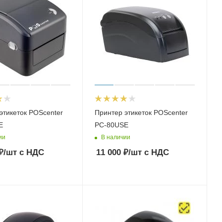
этикеток POScenter
Принтер этикеток POScenter
E
PC-80USE
ии
В наличии
₽
/шт
с НДС
11 000
₽
/шт
с НДС