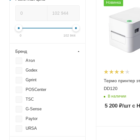
Новинка
0
102 944
Бренд
Атол
Godex
Gprint
Термо принтер э
DD120
POSCenter
В наличии
TSC
5 200
₽
/шт
с 
G-Sense
Paytor
URSA
Zebra