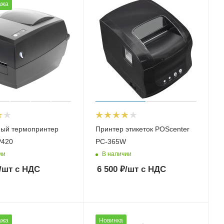
ажа
ный термопринтер
Принтер этикеток POScenter
P420
PC-365W
ии
В наличии
/шт
с НДС
6 500
₽
/шт
с НДС
ажа
Новинка