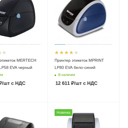
 этикеток MERTECH
Принтер этикеток MPRINT
LP58 EVA черный
LP80 EVA бело-синий
ии
В наличии
₽
/шт
с НДС
12 611
₽
/шт
с НДС
Новинка