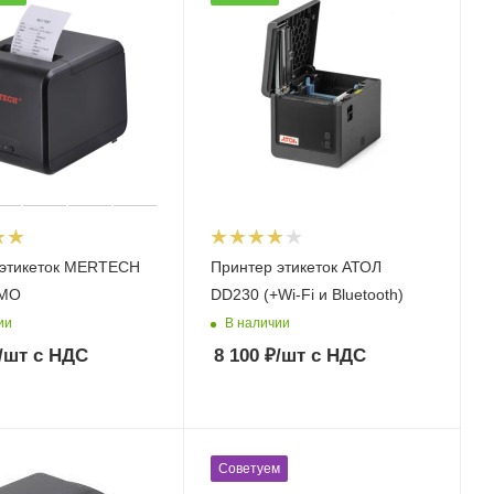
 этикеток MERTECH
Принтер этикеток АТОЛ
EMO
DD230 (+Wi-Fi и Bluetooth)
ии
В наличии
/шт
с НДС
8 100
₽
/шт
с НДС
Советуем