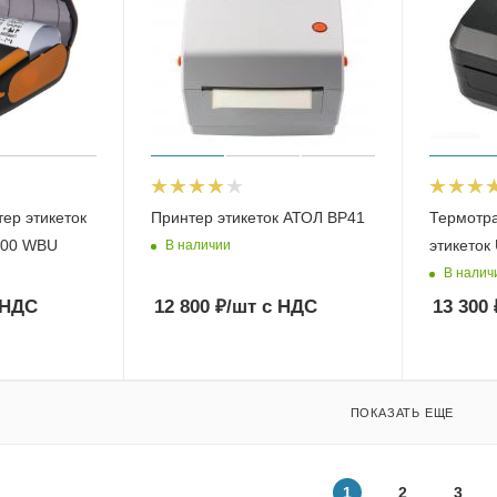
ер этикеток
Принтер этикеток АТОЛ BP41
Термотр
200 WBU
этикето
В наличии
В налич
 НДС
12 800
₽
/шт
с НДС
13 300
ПОКАЗАТЬ ЕЩЕ
1
2
3