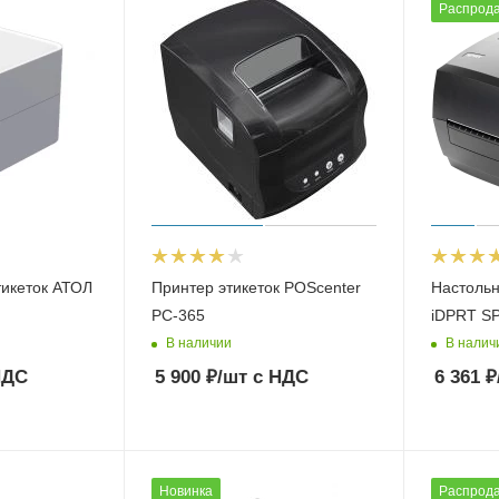
Распрод
тикеток АТОЛ
Принтер этикеток POScenter
Настоль
PC-365
iDPRT S
В наличии
В налич
НДС
5 900
₽
/шт
с НДС
6 361
₽
Новинка
Распрод