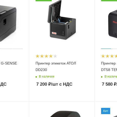
к G-SENSE
Принтер этикеток АТОЛ
Принтер
DD230
DT58 T
В наличии
В налич
НДС
7 200
₽
/шт
с НДС
7 580
₽
Хит