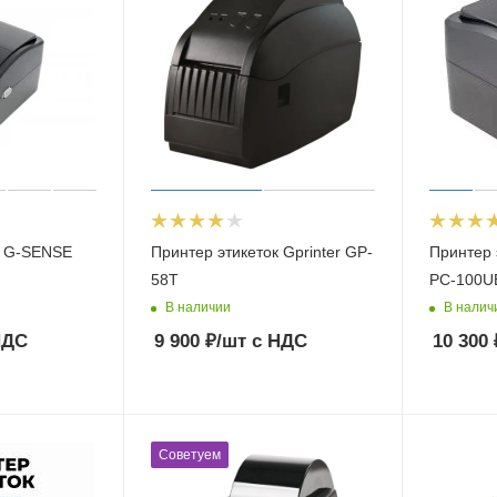
к G-SENSE
Принтер этикеток Gprinter GP-
Принтер 
58T
PC-100U
В наличии
В налич
НДС
9 900
₽
/шт
с НДС
10 300
Советуем