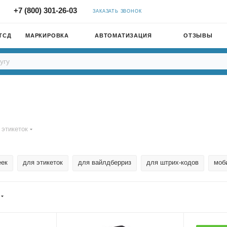
+7 (800) 301-26-03
ЗАКАЗАТЬ ЗВОНОК
ТСД
МАРКИРОВКА
АВТОМАТИЗАЦИЯ
ОТЗЫВЫ
 этикеток
еек
для этикеток
для вайлдберриз
для штрих-кодов
моб