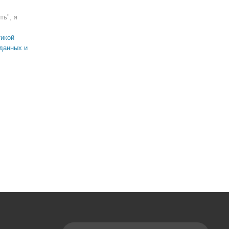
ть", я
икой
данных и