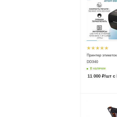
Принтер этикето
DD340
В наличии
11 000
₽
/шт
с