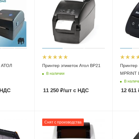
к АТОЛ
Принтер этикеток Атол BP21
Принтер
MPRINT 
В наличии
В налич
 НДС
11 250
₽
/шт
с НДС
12 611
Снят с производства