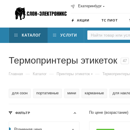
Екатеринбург
АКЦИИ
ТС ПИОТ
КАТАЛОГ
УСЛУГИ
Термопринтеры этикеток
47
—
—
—
Главная
Каталог
Принтеры этикеток
Термопринтеры
для озон
портативные
мини
карманные
для накл
По цене (возрастание)
ФИЛЬТР
Розничная цена