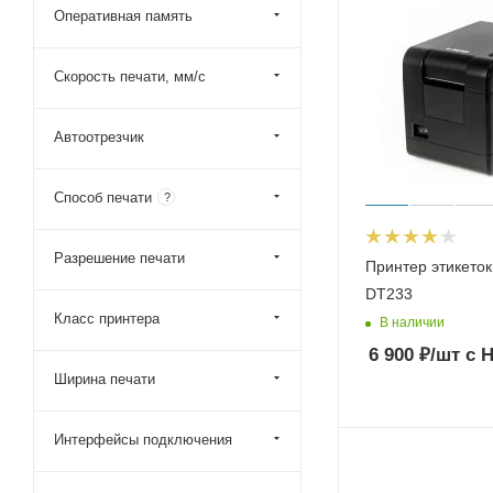
Оперативная память
Mertech (Mercury)
Скорость печати, мм/с
Автоотрезчик
Способ печати
?
Разрешение печати
Принтер этикето
DT233
Класс принтера
В наличии
6 900
₽
/шт
с 
Ширина печати
Интерфейсы подключения