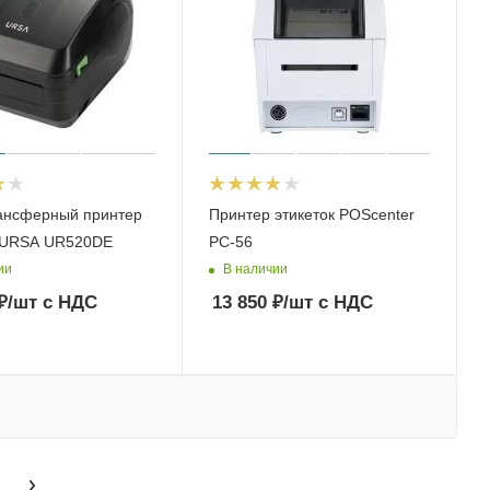
ансферный принтер
Принтер этикеток POScenter
к URSA UR520DE
PC-56
ии
В наличии
₽
/шт
с НДС
13 850
₽
/шт
с НДС