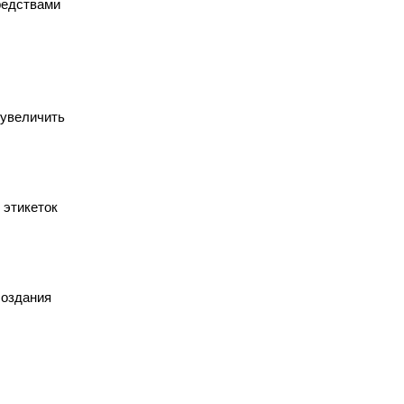
редствами
 увеличить
 этикеток
создания