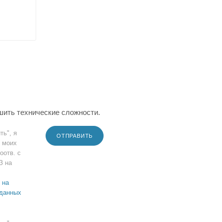
шить технические сложности.
ть", я
ОТПРАВИТЬ
 моих
оотв. с
З на
 на
 данных