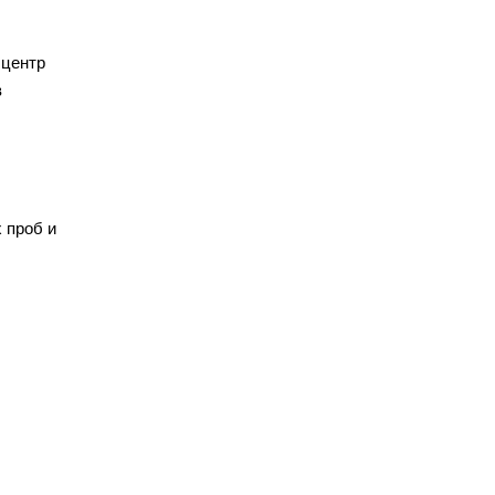
 центр
в
 проб и