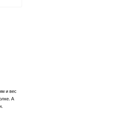
мм и вес
олке. А
и.