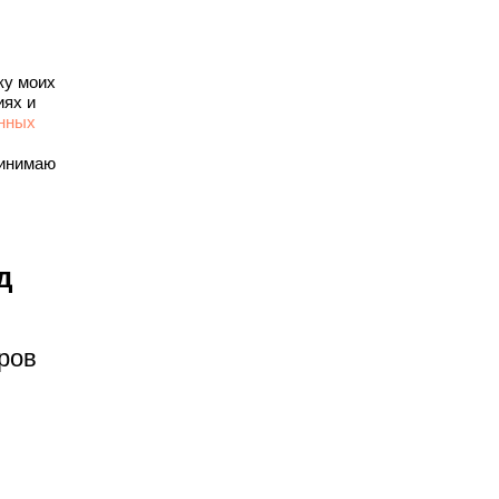
ку моих
иях и
анных
инимаю
д
ров