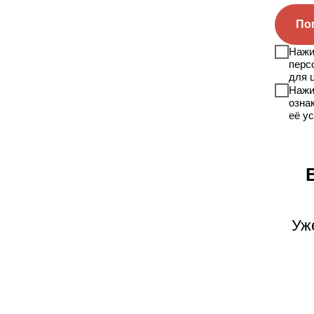
По
Нажи
перс
для 
Нажи
озна
её у
Уж