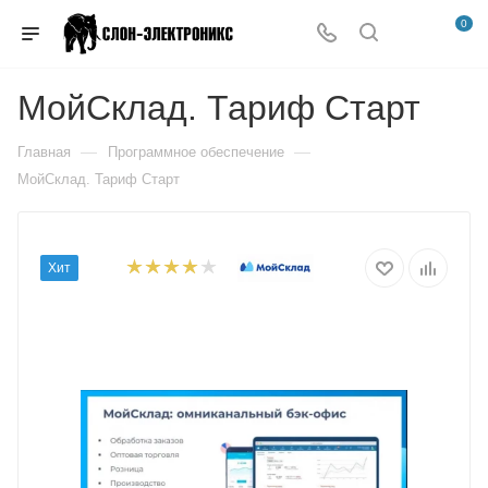
0
МойСклад. Тариф Старт
—
—
Главная
Программное обеспечение
МойСклад. Тариф Старт
Хит