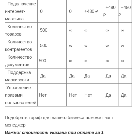
Подключение
+480
+480
интернет-
0
0
+480 ₽
₽
₽
магазина
Количество
500
∞
∞
∞
∞
товаров
Количество
500
∞
∞
∞
∞
контрагентов
Количество
500
∞
∞
∞
∞
документов
Поддержка
Да
Да
Да
Да
Да
маркировки
Управление
правами
Нет
Нет
Нет
Да
Да
пользователей
Подобрать тариф для вашего бизнеса поможет наш
менеджер.
Важно! стоимость указана при оплате за 1