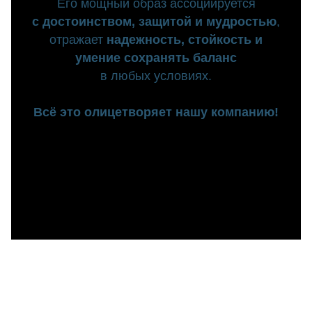
Его мощный образ ассоциируется
с достоинством, защитой и мудростью
,
отражает
надежность, стойкость и
умение сохранять баланс
в любых условиях.
Всё это олицетворяет нашу ко
мпанию!