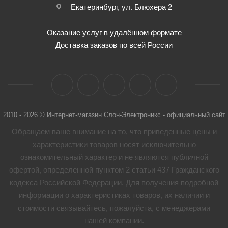
Екатеринбург, ул. Блюхера 2
Оказание услуг в удалённом формате
Доставка заказов по всей России
2010 - 2026 © Интернет-магазин Слон-Электроникс - официальный сайт
Обращаем ваше внимание на то, что приведенные цены и
характеристики товaров носят исключительно
ознакомительный характер и не являются публичной
офертой, определенной пунктом 2 статьи 437 Гражданского
кодекса Российской Федерации. Для получения подробной
информации о характеристиках товaров, их наличии и
стоимости связывайтесь, пожалуйста, с менеджерами
нашей компании.