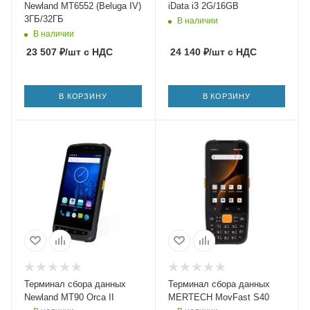
Newland MT6552 (Beluga IV)
iData i3 2G/16GB
3ГБ/32ГБ
В наличии
В наличии
23 507
₽
/шт
с НДС
24 140
₽
/шт
с НДС
В КОРЗИНУ
В КОРЗИНУ
Терминал сбора данных
Терминал сбора данных
Newland MT90 Orca II
MERTECH MovFast S40