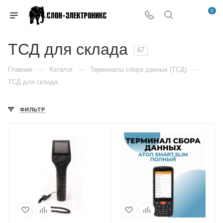
0
ТСД для склада
67
—
—
—
Главная
Каталог
Терминалы сбора данных (ТСД)
ТСД для склада
ФИЛЬТР