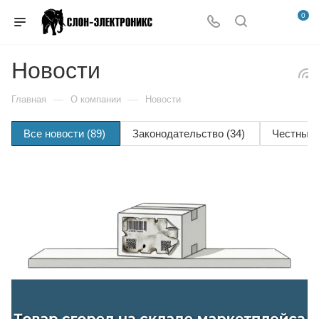
0
Новости
—
—
Главная
О компании
Новости
Все новости
(89)
Законодательство
(34)
Честный 