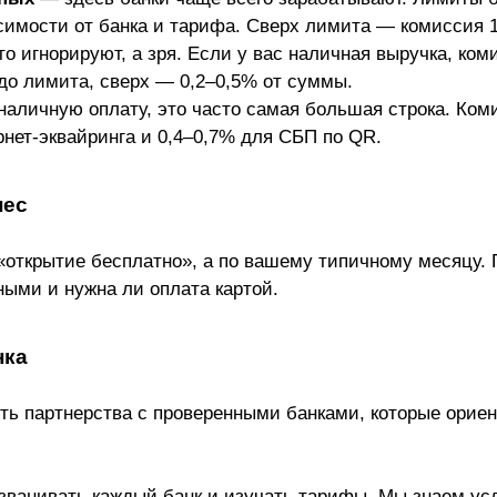
висимости от банка и тарифа. Сверх лимита — комиссия 
о игнорируют, а зря. Если у вас наличная выручка, ком
 до лимита, сверх — 0,2–0,5% от суммы.
аличную оплату, это часто самая большая строка. Ком
ернет-эквайринга и 0,4–0,7% для СБП по QR.
нес
открытие бесплатно», а по вашему типичному месяцу. П
ыми и нужна ли оплата картой.
нка
есть партнерства с проверенными банками, которые орие
званивать каждый банк и изучать тарифы. Мы знаем ус