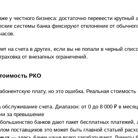
аже у честного бизнеса: достаточно перевести крупный 
ские системы банка фиксируют отклонение от обычного
часов.
яет на счета в других, если вы не попали в черный спи
траховка от внезапных ограничений.
стоимость РКО
бонентскую плату, но это ошибка. Реальная стоимость 
 обслуживание счета. Диапазон: от 0 до 8 000 ₽ в мес
ии за превышение
ольшинство банков дают пакет бесплатных платежей, а
ом поставщиков это может быть главной статьей расхо
чных
— здесь банки чаще всего зарабатывают. Лимиты б