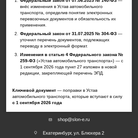
Федеральный закон от 07.06.2025 № 140-ФЗ
—
внёс изменения в Устав автомобильного
Согласие на обработку
транспорта, определив понятие электронных
Регламент по работе с претензиями
перевозочных документов и обязательность их
применения.
Федеральный закон от 31.07.2025 № 304-ФЗ
—
ПОМОЩЬ
уточнил перечень документов, подлежащих
переводу в электронный формат.
Вопрос-ответ
Изменения в статью 4 Федерального закона №
Новости
259-ФЗ
(«Устав автомобильного транспорта») — с
1 сентября 2026 года пункт 27 изложен в новой
редакции, закрепляющей перечень ЭПД.
ОБРАТНАЯ СВЯЗЬ
Ключевой документ
— поправки в Устав
автомобильного транспорта, которые вступают в силу
с 1 сентября 2026 года
+7 (800) 301-26-03
shop@slon-e.ru
Екатеринбург, ул. Блюхера 2