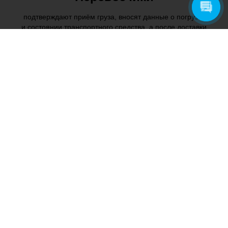
подтверждают приём груза, вносят данные о погрузке
и состоянии транспортного средства, а после доставки
подписывают завершение перевозки
Грузополучатели
подтверждают приёмку товара в системе ЭПД,
фиксируют фактическое количество и состояние груза
Экспедиторы
оформляют экспедиторские документы и
координируют электронный документооборот