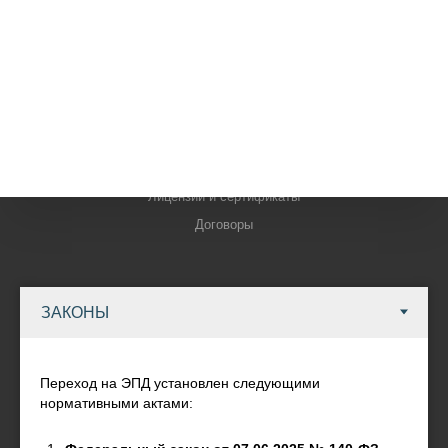
БРЕНДЫ
КОМПАНИЯ
Контакты
Новости
Наши внедрения
Лицензии и сертификаты
Договоры
ИНФОРМАЦИЯ
Условия оплаты
Условия доставки
Переход на ЭПД установлен следующими
Гарантия на товар
нормативными актами:
Реквизиты
Политика обработки