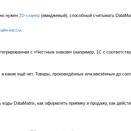
ьно нужен
2D-сканер
(имиджевый), способный считывать DataMat
лайн-кассы
.
нтегрированная с «Честным знаком» (например, 1С с соответст
 а какие ещё нет. Товары, произведённые или ввезённые до соо
 коды DataMatrix, как оформлять приёмку и продажу, как дейст