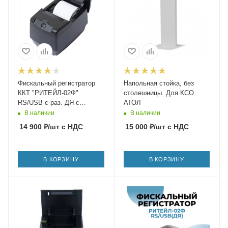
Фискальный регистратор
Напольная стойка, без
ККТ "РИТЕЙЛ-02Ф"
столешницы. Для КСО
RS/USB с раз. ДЯ с
АТОЛ
автоотрезчиком (черный)
В наличии
В наличии
без ФН ФФД 1.2
14 900
₽
/шт
с НДС
15 000
₽
/шт
с НДС
В КОРЗИНУ
В КОРЗИНУ