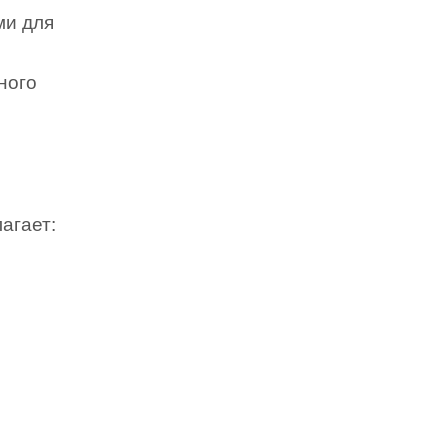
ми для
ного
агает: