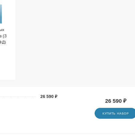
ых
в (3
ФД)
26 590 ₽
26 590 ₽
КУПИТЬ НАБОР