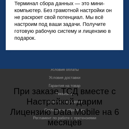
Терминал сбора данных — это мини-
Контакты
компьютер. Без грамотной настройки он
Новости
не раскроет свой потенциал. Мы всё
Наши внедрения
настроим под ваши задачи. Получите
Лицензии и сертификаты
готовую рабочую систему и лицензию в
подарок.
Договоры
ИНФОРМАЦИЯ
Условия оплаты
Условия доставки
Гарантия на товар
При заказе ТСД вместе с
Реквизиты
Настройкой дарим
Политика обработки
Лицензию Data Mobile на 6
Согласие на обработку
Регламент по работе с претензиями
месяцев