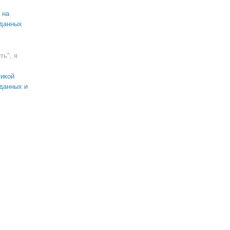
 на
 данных
ть", я
икой
данных и