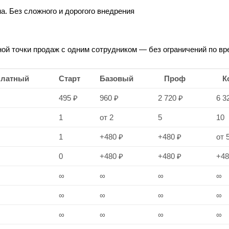
а. Без сложного и дорогого внедрения
ной точки продаж с одним сотрудником — без ограничений по в
платный
Старт
Базовый
Проф
К
495 ₽
960 ₽
2 720 ₽
6 3
1
от 2
5
10
1
+480 ₽
+480 ₽
от 
0
+480 ₽
+480 ₽
+48
∞
∞
∞
∞
∞
∞
∞
∞
∞
∞
∞
∞