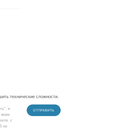
шить технические сложности.
ть", я
ОТПРАВИТЬ
 моих
оотв. с
З на