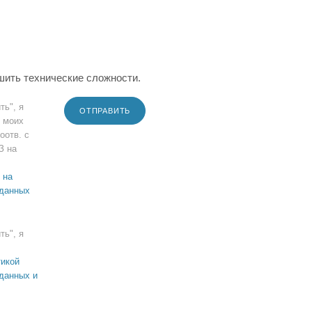
шить технические сложности.
ть", я
ОТПРАВИТЬ
 моих
оотв. с
З на
 на
 данных
ть", я
икой
данных и