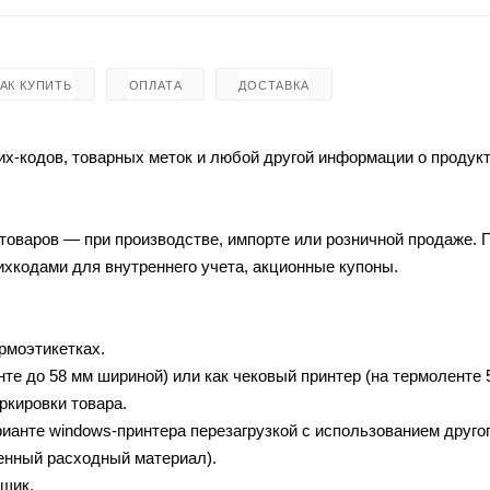
КАК КУПИТЬ
ОПЛАТА
ДОСТАВКА
х-кодов, товарных меток и любой другой информации о продукт
товаров — при производстве, импорте или розничной продаже.
ихкодами для внутреннего учета, акционные купоны.
рмоэтикетках.
енте до 58 мм шириной) или как чековый принтер (на термоленте 
аркировки товара.
ианте windows-принтера перезагрузкой с использованием друго
ленный расходный материал).
ящик.