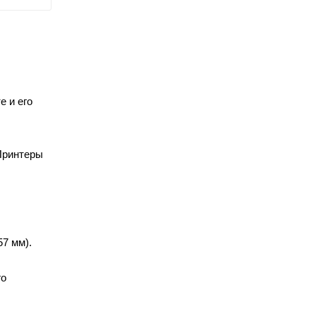
е и его
 Принтеры
57 мм).
го