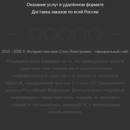
Оказание услуг в удалённом формате
Доставка заказов по всей России
2010 - 2026 © Интернет-магазин Слон-Электроникс - официальный сайт
Обращаем ваше внимание на то, что приведенные цены и
характеристики товaров носят исключительно
ознакомительный характер и не являются публичной
офертой, определенной пунктом 2 статьи 437 Гражданского
кодекса Российской Федерации. Для получения подробной
информации о характеристиках товaров, их наличии и
стоимости связывайтесь, пожалуйста, с менеджерами
нашей компании.