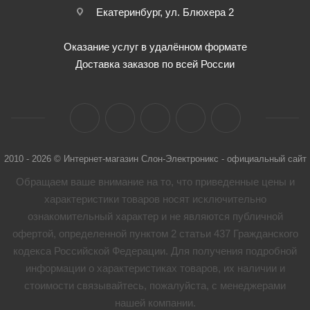
Екатеринбург, ул. Блюхера 2
Оказание услуг в удалённом формате
Доставка заказов по всей России
2010 - 2026 © Интернет-магазин Слон-Электроникс - официальный сайт
Обращаем ваше внимание на то, что приведенные цены и
характеристики товaров носят исключительно
ознакомительный характер и не являются публичной
офертой, определенной пунктом 2 статьи 437 Гражданского
кодекса Российской Федерации. Для получения подробной
информации о характеристиках товaров, их наличии и
стоимости связывайтесь, пожалуйста, с менеджерами
нашей компании.