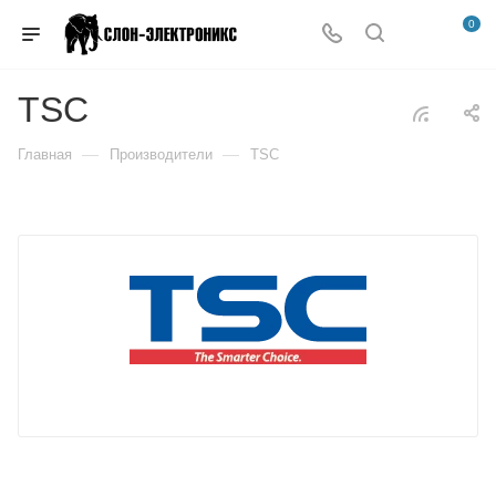
0
TSC
—
—
Главная
Производители
TSC