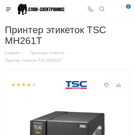
0
Принтер этикеток TSC
MH261T
—
—
Главная
Принтеры этикеток
Принтер этикеток TSC MH261T