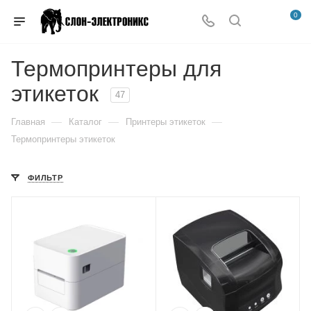
0
Термопринтеры для
этикеток
47
—
—
—
Главная
Каталог
Принтеры этикеток
Термопринтеры этикеток
ФИЛЬТР