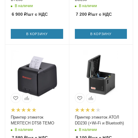
В наличии
В наличии
6 900
₽
/шт
с НДС
7 200
₽
/шт
с НДС
В КОРЗИНУ
В КОРЗИНУ
Принтер этикеток
Принтер этикеток АТОЛ
MERTECH DT58 TEMO
DD230 (+Wi-Fi и Bluetooth)
В наличии
В наличии
7 580
₽
/шт
с НДС
8 100
₽
/шт
с НДС