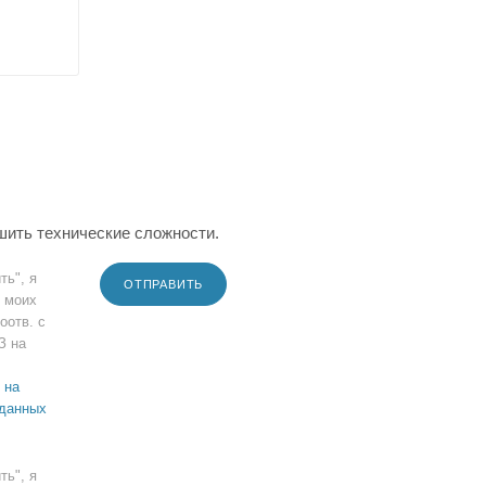
шить технические сложности.
ть", я
ОТПРАВИТЬ
 моих
оотв. с
З на
 на
 данных
ть", я