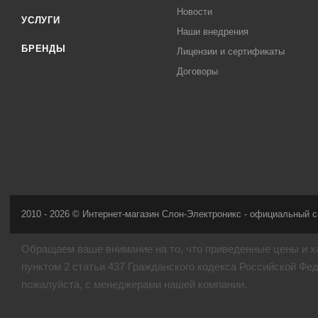
Новости
УСЛУГИ
Наши внедрения
БРЕНДЫ
Лицензии и сертификаты
Договоры
2010 - 2026 © Интернет-магазин Слон-Электроникс - официальный с
Обращаем ваше внимание на то, что приведенные цены и х
пунктом 2 статьи 437 Гражданского кодекса Российской Фе
пожалуйста, с менеджерами нашей компании.